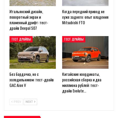
Итальянский дизайн,
Когда передний привод не
поворотный экран и
хуже заднего: опыт владения
пламенный дрифт: тест-
Mitsubishi FTO
драйв Deepal S07
ТЕСТ ДРАЙВЫ
ТЕСТ ДРАЙВЫ
Без бардачка, но с
Китайские координаты,
холодильником: тест-драйв
российская сборка и два
GAC Aion V
миллиона рублей: тест-
драйв Evolute…
PREV
NEXT