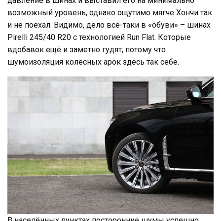
давление в шинах и выставил его на минимально
возможный уровень, однако ощутимо мягче Хончи так
и не поехал. Видимо, дело всё-таки в «обуви» – шинах
Pirelli 245/40 R20 с технологией Run Flat. Которые
вдобавок ещё и заметно гудят, потому что
шумоизоляция колёсных арок здесь так себе.
В населённых пунктах посторонние шумы успешно