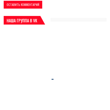
НАША ГРУППА В VK