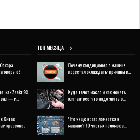
ТОП МЕСЯЦА
 Оскара
Почему кондиционер в машине
азговоры об
перестал охлаждать: причины и…
е: как Zeekr 9X
Куда течет масло и как менять
ровал — и…
клапан: все, что надо знать о…
 в Китае
Что чаще всего ломается в
ный кроссовер
машине? 10 частых поломок в…