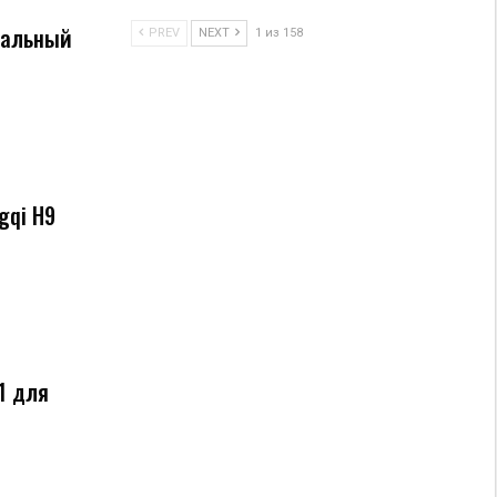
миальный
PREV
NEXT
1 из 158
gqi H9
11 для