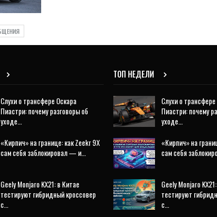
БЩЕНИЯ
ТОП НЕДЕЛИ
Слухи о трансфере Оскара
Слухи о трансфере
Пиастри: почему разговоры об
Пиастри: почему р
уходе…
уходе…
«Кирпич» на границе: как Zeekr 9X
«Кирпич» на границ
сам себя заблокировал — и…
сам себя заблоки
Geely Monjaro KX21: в Китае
Geely Monjaro KX21:
тестируют гибридный кроссовер
тестируют гибрид
с…
с…