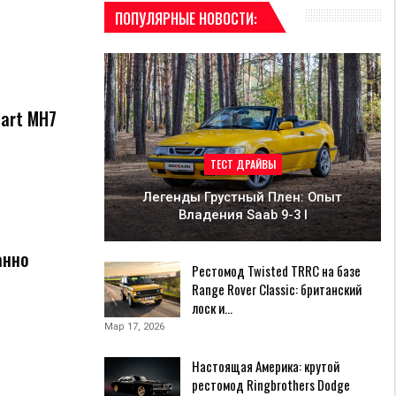
ПОПУЛЯРНЫЕ НОВОСТИ:
art MH7
ТЕСТ ДРАЙВЫ
Легенды Грустный Плен: Опыт
Владения Saab 9-3 I
анно
Рестомод Twisted TRRC на базе
Range Rover Classic: британский
лоск и…
Мар 17, 2026
Настоящая Америка: крутой
рестомод Ringbrothers Dodge