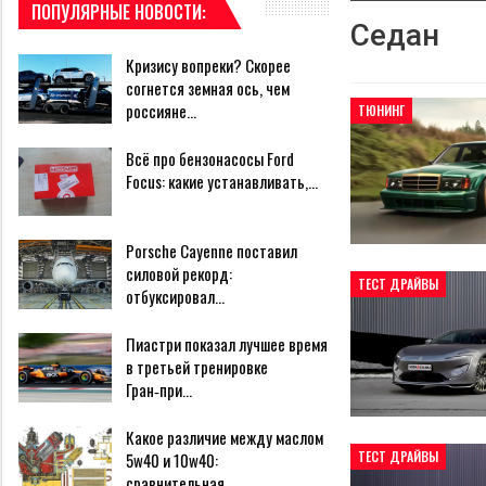
ПОПУЛЯРНЫЕ НОВОСТИ:
Седан
Кризису вопреки? Скорее
согнется земная ось, чем
россияне…
ТЮНИНГ
Всё про бензонасосы Ford
Focus: какие устанавливать,…
Porsche Cayenne поставил
силовой рекорд:
ТЕСТ ДРАЙВЫ
отбуксировал…
Пиастри показал лучшее время
в третьей тренировке
Гран‑при…
Какое различие между маслом
ТЕСТ ДРАЙВЫ
5w40 и 10w40:
сравнительная…