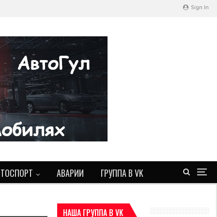
Sign In
ВТОСПОРТ
АВАРИИ
ГРУППА В VK
НАША ГРУППА В VK