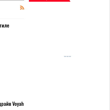
стиле
т
драйв Voyah