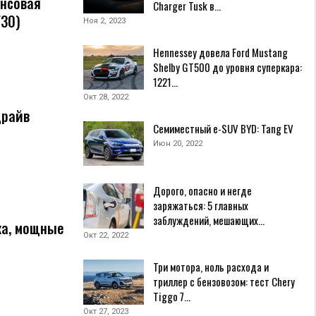
ансовая
Charger Tusk в…
F30)
Ноя 2, 2023
Hennessey довела Ford Mustang
Shelby GT500 до уровня суперкара:
1221…
Окт 28, 2022
драйв
Семиместный e-SUV BYD: Tang EV
Июн 20, 2022
Дорого, опасно и негде
заряжаться: 5 главных
заблуждений, мешающих…
ка, мощные
Окт 22, 2022
Три мотора, ноль расхода и
триллер с бензовозом: тест Chery
Tiggo 7…
Окт 27, 2023