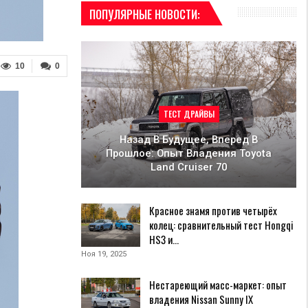
ПОПУЛЯРНЫЕ НОВОСТИ:
10
0
ТЕСТ ДРАЙВЫ
Назад В Будущее, Вперед В
Прошлое: Опыт Владения Toyota
Land Cruiser 70
Красное знамя против четырёх
колец: сравнительный тест Hongqi
HS3 и…
Ноя 19, 2025
Нестареющий масс-маркет: опыт
владения Nissan Sunny IX