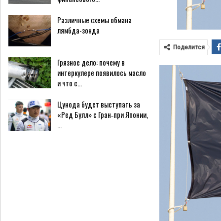
Различные схемы обмана
лямбда-зонда
Поделится
Грязное дело: почему в
интеркулере появилось масло
и что с…
Цунода будет выступать за
«Ред Булл» с Гран‑при Японии,
…