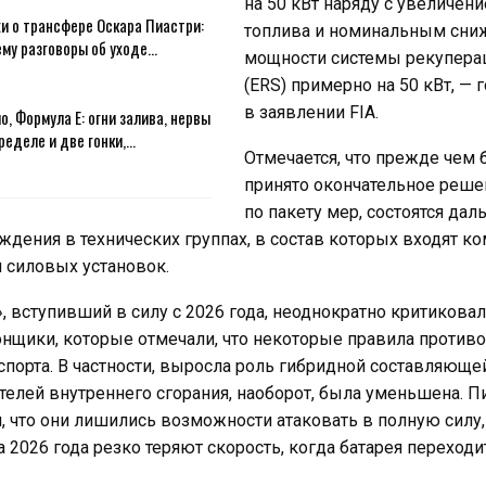
на 50 кВт наряду с увеличен
и о трансфере Оскара Пиастри:
топлива и номинальным сн
ему разговоры об уходе…
мощности системы рекупера
(ERS) примерно на 50 кВт, — 
в заявлении FIA.
о, Формула E: огни залива, нервы
ределе и две гонки,…
Отмечается, что прежде чем 
принято окончательное реше
по пакету мер, состоятся да
дения в технических группах, в состав которых входят к
 силовых установок.
, вступивший в силу с 2026 года, неоднократно критикова
нщики, которые отмечали, что некоторые правила противо
порта. В частности, выросла роль гибридной составляющей
телей внутреннего сгорания, наоборот, была уменьшена. 
 что они лишились возможности атаковать в полную силу,
2026 года резко теряют скорость, когда батарея переход