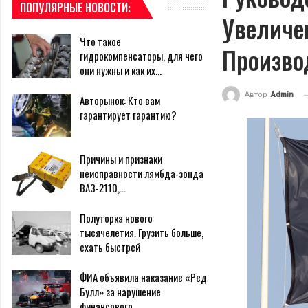
ПОПУЛЯРНЫЕ НОВОСТИ:
Увеличе
Что такое
Произво
гидрокомпенсаторы, для чего
они нужны и как их…
Автор
Admin
Авторынок: Кто вам
гарантирует гарантию?
Причины и признаки
неисправности лямбда-зонда
ВАЗ-2110,…
Полуторка нового
тысячелетия. Грузить больше,
ехать быстрей
ФИА объявила наказание «Ред
Булл» за нарушение
финансового…