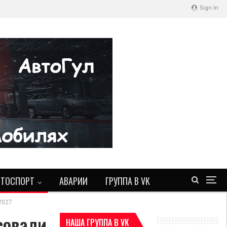
Sign In
ВТОСПОРТ
АВАРИИ
ГРУППА В VK
2027
совали
НАША ГРУППА В VK