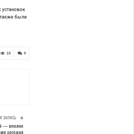
х установок
 также были
10
0
Я ЗАПИСЬ
ей — вполне
аже сегодня