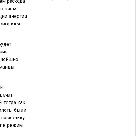
ием расхода
ижением
ции энергии
говорится
будет
ние
льнейшие
оманды
ли
речат
, тогда как
Пилоты были
 поскольку
ит в режим