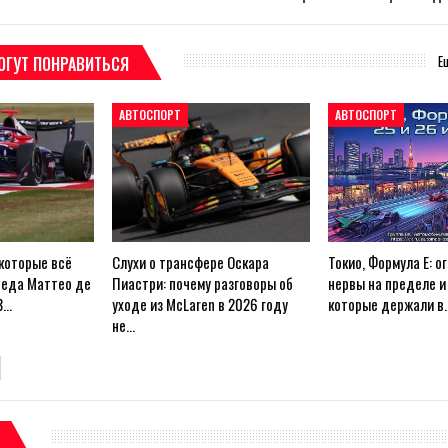
Е
ОГУТ ПОНРАВИТЬСЯ
АВТОСПОРТ
АВТОСПОРТ
 которые всё
Слухи о трансфере Оскара
Токио, Формула E: ог
беда Маттео де
Пиастри: почему разговоры об
нервы на пределе и 
3…
уходе из McLaren в 2026 году
которые держали в
не…