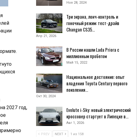
Ноя 28, 2024
ая
Три экрана, лонч-контроль и
гоночный режим: тест-драйв
елей
Changan CS35…
рации
Апр 21, 2026
В России нашли Lada Priora с
ормате.
миллионным пробегом
Май 15, 2022
гнуто
ющихся
Национальное достояние: опыт
владения Toyota Century первого
поколения…
Окт 30, 2024
и
а 2027 год,
Evolute i‑Sky: новый электрический
ное
кроссовер стартует в Липецке в…
теля
Авг 1, 2026
 примерно
PREV
NEXT
1 из 158