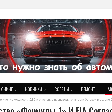
ТЮНИНГ
НОВИНКИ
СОВЕТЫ
РЕМОНТ
А
величение мощности ДВС и снижение производительности батареи в сезоне‑
ство «Формулы‑1» И FIA Согла