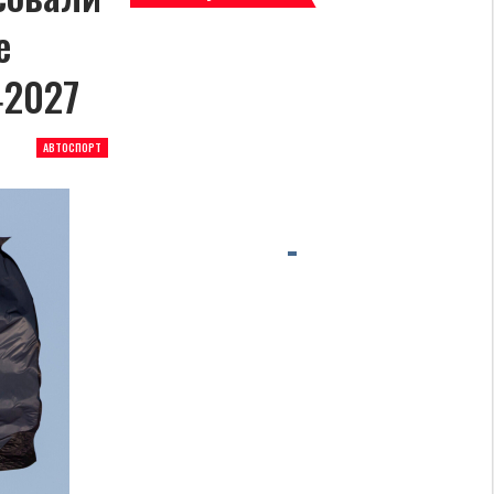
е
‑2027
АВТОСПОРТ