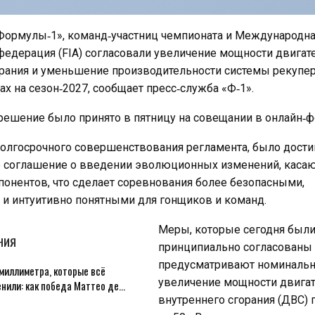
Формулы‑1», команд‑участниц чемпионата и Международн
федерация (FIA) согласовали увеличение мощности двигат
орания и уменьшение производительности системы рекупе
ах на сезон‑2027, сообщает пресс‑служба «Ф‑1».
 решение было принято в пятницу на совещании в онлайн‑ф
долгосрочного совершенствования регламента, было дости
 соглашение о введении эволюционных изменений, каса
онентов, что сделает соревнования более безопасными,
и интуитивно понятными для гонщиков и команд.
Меры, которые сегодня был
НИЯ
принципиально согласованы н
предусматривают номиналь
миллиметра, которые всё
увеличение мощности двига
енили: как победа Маттео де…
внутреннего сгорания (ДВС)