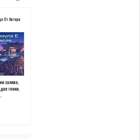
ще От Автора
ни залива,
две гонки,
…