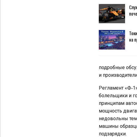
Слух
поч
Токи
на п
подробные обсуж
и производители
Регламент «Ф‑1»
болельщики и го
принципам автос
мощность двига
недовольны тем,
машины образца 
подзарядки.