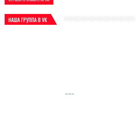
НАША ГРУППА В VK