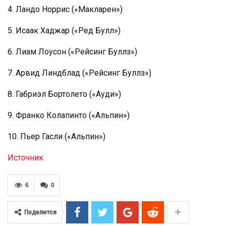
4. Ландо Норрис («Макларен»)
5. Исаак Хаджар («Ред Булл»)
6. Лиам Лоусон («Рейсинг Буллз»)
7. Арвид Линдблад («Рейсинг Буллз»)
8. Габриэл Бортолето («Ауди»)
9. Франко Колапинто («Альпин»)
10. Пьер Гасли («Альпин»)
Источник
6
0
Поделится