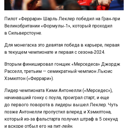
Пилот «Феррари» Шарль Леклер победил на Гран‑при
Великобритании «Формулы‑1», который проходил
в Сильверстоуне.
Для монегаска это девятая победа в карьере, первая
в текущем чемпионате и первая с сезона‑2024.
Вторым финишировал гонщик «Мерседеса» Джордж
Расселл, третьим — семикратный чемпион Льюис
Хэмилтон («Феррари»).
Лидер чемпионата Кими Антонелли («Мерседес»),
начинавший гонку с поула, проиграл старт, и еще
до первого поворота в лидеры вышел Леклер. Чуть
позже Антонелли пропустил вперед и Хэмилтона,
который из‑за фальстарта получил штраф в 5 секунд
и вскоре отбыл его на пит‑лейн.