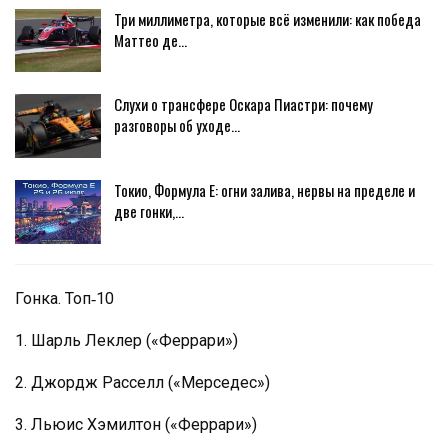
Три миллиметра, которые всё изменили: как победа
Маттео де…
Слухи о трансфере Оскара Пиастри: почему
разговоры об уходе…
Токио, Формула E: огни залива, нервы на пределе и
две гонки,…
Гонка. Топ‑10
1. Шарль Леклер («Феррари»)
2. Джордж Расселл («Мерседес»)
3. Льюис Хэмилтон («Феррари»)