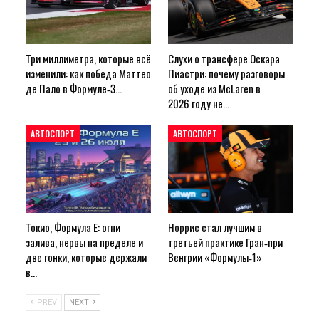
Три миллиметра, которые всё
Слухи о трансфере Оскара
изменили: как победа Маттео
Пиастри: почему разговоры
де Пало в Формуле‑3…
об уходе из McLaren в
2026 году не…
АВТОСПОРТ
АВТОСПОРТ
Токио, Формула E: огни
Норрис стал лучшим в
залива, нервы на пределе и
третьей практике Гран‑при
две гонки, которые держали
Венгрии «Формулы‑1»
в…
PREV
NEXT