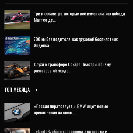
Три миллиметра, которые всё изменили: как победа
Маттео де…
700 км без водителя: как грузовой беспилотник
Яндекса…
Слухи о трансфере Оскара Пиастри: почему
разговоры об уходе…
ТОП МЕСЯЦА
«Россия пиратствует!»: BMW ищет новые
приключения на свою…
Jeland J6: обзор кроссовера для города и