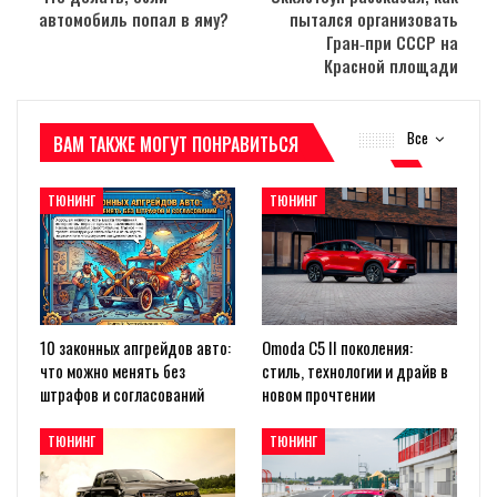
автомобиль попал в яму?
пытался организовать
Гран‑при СССР на
Красной площади
Все
ВАМ ТАКЖЕ МОГУТ ПОНРАВИТЬСЯ
ТЮНИНГ
ТЮНИНГ
10 законных апгрейдов авто:
Omoda C5 II поколения:
что можно менять без
стиль, технологии и драйв в
штрафов и согласований
новом прочтении
ТЮНИНГ
ТЮНИНГ