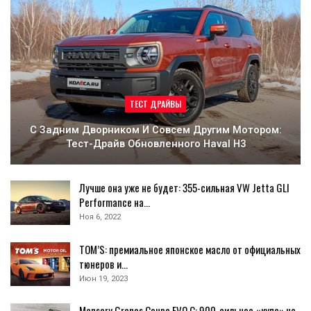
ТЕСТ ДРАЙВЫ
С Задним Дворником И Совсем Другим Мотором:
Тест-Драйв Обновленного Haval H3
Лучше она уже не будет: 355-сильная VW Jetta GLI
Performance на…
Ноя 6, 2022
TOM’S: премиальное японское масло от официальных
тюнеров и…
Июн 19, 2023
Mansory Gronos Coupe EVO C: 900-сильное «купе» на