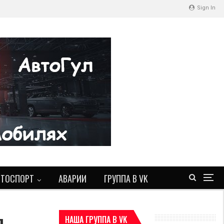
Sign In
ВТОСПОРТ
АВАРИИ
ГРУППА В VK
я
НАША ГРУППА В VK