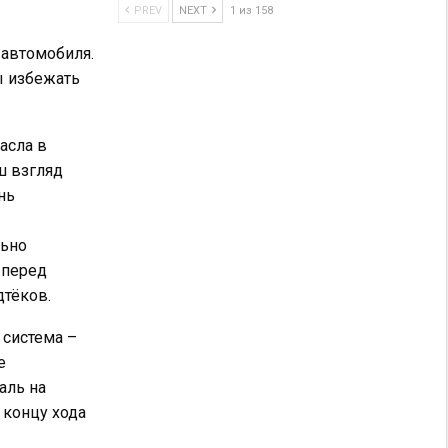
PREV
NEXT
1 из 158
автомобиля.
ы избежать
асла в
ш взгляд
нь
льно
 перед
тёков.
 система –
е
аль на
 концу хода