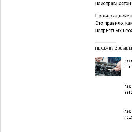
неисправностей.
Проверка дейст
Это правило, к
неприятных неож
ПОХОЖИЕ СООБЩЕ
Регу
чет
Как 
авт
Как 
пош