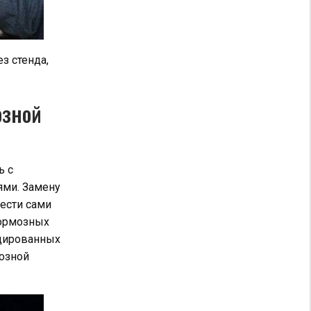
з стенда,
озной
ь с
ями. Замену
ести сами
тормозных
ицированных
мозной