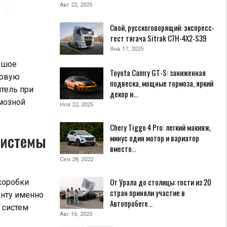
Авг 22, 2025
Свой, русскоговорящий: экспресс-
тест тягача Sitrak C7H-4X2-S39
Янв 17, 2025
льшое
Toyota Camry GT-S: заниженная
ервую
подвеска, мощные тормоза, яркий
тель при
декор и…
рмозной
Ноя 22, 2025
Chery Tiggo 4 Pro: легкий макияж,
системы
минус один мотор и вариатор
вместо…
Сен 28, 2022
От Урала до столицы: гости из 20
коробки
стран приняли участие в
онту именно
Автопробеге…
 систем
Авг 16, 2025