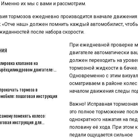
 Именно их мы с вами и рассмотрим.
вия тормозов ежедневно производится вначале движения 
ак «Отче наш» должен помнить каждый автомобилист, чтоб
иданностей после набора скорости.
При ежедневной проверке м
НИЯ
двигателе автоматически ва
должен переходить на урове
лировка клапанов на
тормозной жидкости в бачке.
ырёхцилиндровом двигателе:…
Одновременно с этим визуа
осматриваем в районе колес
прокачать тормоза в
началом движения следы под
омобиле: пошаговая инструкция
Важно! Исправная тормозная
это полное торможение посл
самому поменять колесо:
однократного нажатия на пед
аговая инструкция для…
половину её хода. При этом к
педали ощущается сильное