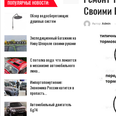
ПОПУЛЯРНЫЕ НОВОСТИ:
Своими 
Обзор водосберегающих
душевых систем
Автор
Admin
Экспедиционный багажник на
Ниву Шевроле своими руками
С потолка вода: что ломается
в механизме автомобильного
люка…
Импортопомутнение:
Экономика России катится в
пропасть…
Автомобильный двигатель
6g74