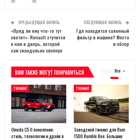
ПРЕДЫДУЩАЯ ЗАПИСЬ
СЛЕДУЮЩАЯ ЗАПИСЬ
«Вряд ли ему что-то тут
Где находится салонный
светит»: Renault стучится
фильтр в машине? Места
к нам в дверь, которой
и обзор
сам скандально хлопнул
Все
ВАМ ТАКЖЕ МОГУТ ПОНРАВИТЬСЯ
ТЮНИНГ
ТЮНИНГ
Omoda C5 II поколения:
Заводской тюнинг для Ram
стиль, технологии и драйв в
1500 Rumble Bee: большие