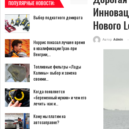
ПОПУЛЯРНЫЕ НОВОСТИ:
Инновац
Выбор подкатного домкрата
Нового L
Автор
Admin
Норрис показал лучшее время
в квалификации Гран‑при
Венгрии,…
Топливные фильтры «Лады
Калины»: выбор и замена
своими…
Когда появляется
«беременный мужик» и чем его
лечить: как и…
Кому мы платим на
автозаправке?