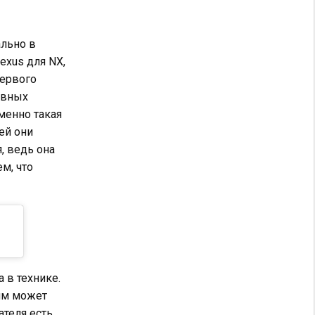
ально в
exus для NX,
первого
овных
менно такая
ей они
, ведь она
м, что
 в технике.
им может
ателя есть