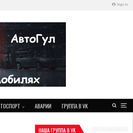
Sign In
ВТОСПОРТ
АВАРИИ
ГРУППА В VK
НАША ГРУППА В VK