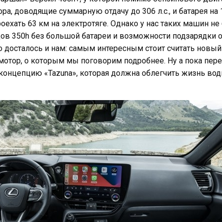
а, доводящие суммарную отдачу до 306 л.с., и батарея на 1
ехать 63 км на электротяге. Однако у нас таких машин не 
в 350h без большой батареи и возможности подзарядки от
о досталось и нам: самым интересным стоит считать новый 
мотор, о которым мы поговорим подробнее. Ну а пока пер
 концепцию «Tazuna», которая должна облегчить жизнь во