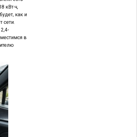
8 кВт∙ч,
будет, как и
 сети.
2,4-
еместимся в
дителю