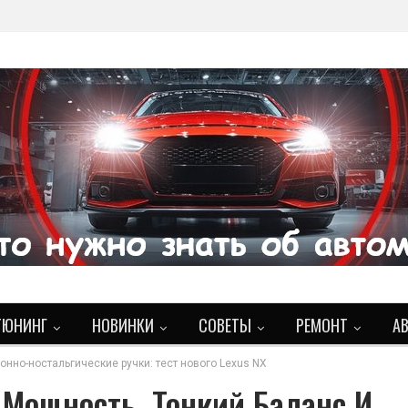
ТЮНИНГ
НОВИНКИ
СОВЕТЫ
РЕМОНТ
А
онно-ностальгические ручки: тест нового Lexus NX
 Мощность, Тонкий Баланс И