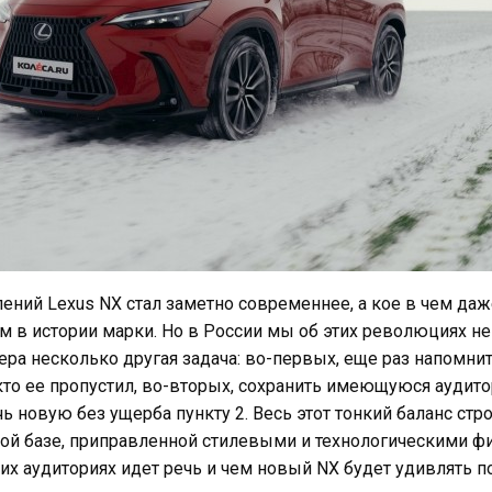
ений Lexus NX стал заметно современнее, а кое в чем даж
в истории марки. Но в России мы об этих революциях не
ера несколько другая задача: во-первых, еще раз напомни
кто ее пропустил, во-вторых, сохранить имеющуюся аудито
чь новую без ущерба пункту 2. Весь этот тонкий баланс стро
кой базе, приправленной стилевыми и технологическими ф
аких аудиториях идет речь и чем новый NX будет удивлять 