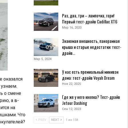
Раз, два, три – лампочка, гори!
Первый тест-драйв Cadillac XT6
Мар 16, 2020
Знакомая внешность, панорамная
крыша и старые недостатки: тест-
драйв…
Мар 5, 2024
У нас есть премиальный минивэн
дома: тест-драйв Voyah Dream
е оказался
Ноя 22, 2025
 узнаем.
ть о смене
Где же у него кнопка? Тест-драйв
рию, а в-
Jetour Dashing
ится на
Сен 12, 2023
ишками. Что
PREV
NEXT
1 из 158
покупателей?