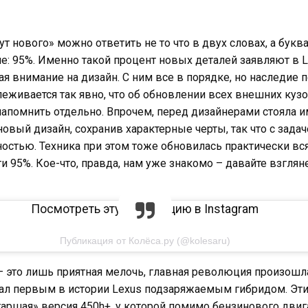
ут нового» можно ответить не то что в двух словах, а букв
е: 95%. Именно такой процент новых деталей заявляют в L
я внимание на дизайн. С ним все в порядке, но наследие 
еживается так явно, что об обновлении всех внешних куз
апомнить отдельно. Впрочем, перед дизайнерами стояла и
 новый дизайн, сохранив характерные черты, так что с задач
остью. Техника при этом тоже обновилась практически вся
ти 95%. Кое-что, правда, нам уже знакомо – давайте взгляне
Посмотреть эту публикацию в Instagram
Публикация от Колёса.ру (@kolesaru)
– это лишь приятная мелочь, главная революция произошла
тал первым в истории Lexus подзаряжаемым гибридом. Эт
таршая» версия 450h+, у которой помимо бензинового двиг