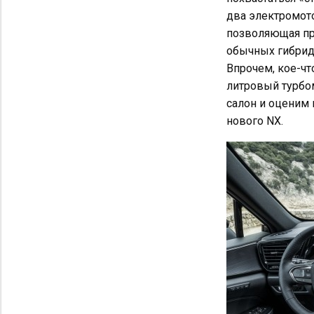
два электромотор
позволяющая про
обычных гибридо
Впрочем, кое-чт
литровый турбо
салон и оценим
нового NX.