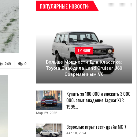
ПОПУЛЯРНЫЕ НОВОСТИ:
ТЮНИНГ
Больше Мощности Для Классика:
249
0
Toyota Снабдила Land Cruiser J60
Современным V6
Купить за 180 000 и вложить 3 000
000: опыт владения Jaguar XJR
1995…
Мар 29, 2022
Взрослые игры: тест-драйв MG 7
Авг 18, 2024