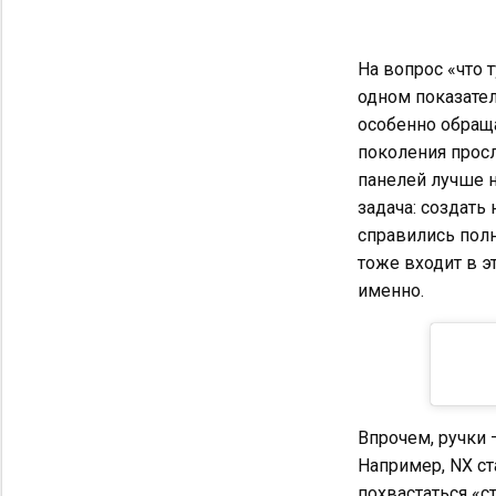
На вопрос «что т
одном показател
особенно обраща
поколения просл
панелей лучше н
задача: создать
справились полн
тоже входит в э
именно.
Впрочем, ручки 
Например, NX с
похвастаться «с