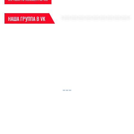
НАША ГРУППА В VK