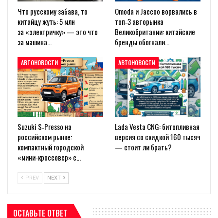
Что русскому забава, то
Omoda и Jaecoo ворвались в
китайцу жуть: 5 млн
топ‑3 авторынка
за «электричку» — это что
Великобритании: китайские
за машина…
бренды обогнали…
АВТОНОВОСТИ
АВТОНОВОСТИ
Suzuki S‑Presso на
Lada Vesta CNG: битопливная
российском рынке:
версия со скидкой 160 тысяч
компактный городской
— стоит ли брать?
«мини‑кроссовер» с…
PREV
NEXT
ОСТАВЬТЕ ОТВЕТ