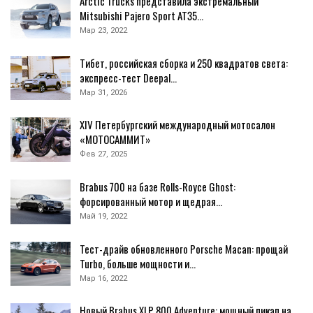
Arctic Trucks представила экстремальный
Mitsubishi Pajero Sport AT35…
Мар 23, 2022
Тибет, российская сборка и 250 квадратов света:
экспресс-тест Deepal…
Мар 31, 2026
XIV Петербургский международный мотосалон
«МОТОСАММИТ»
Фев 27, 2025
Brabus 700 на базе Rolls-Royce Ghost:
форсированный мотор и щедрая…
Май 19, 2022
Тест-драйв обновленного Porsche Macan: прощай
Turbo, больше мощности и…
Мар 16, 2022
Новый Brabus XLP 800 Adventure: мощный пикап на