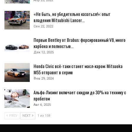
Апр 23, 2022
«Не быть, но убедительно казаться!»: опыт
владения Mitsubishi Lancer…
Сен 22, 2022
Первые Bentley от Brabus: форсированный V8, много
карбона и полностью…
Дек 12, 2025
Honda Civic всё-таки станет масл-каром: Mitsuoka
M55 отправят в серию
Фев 29, 2024
Альфа-Лизинг включает скидки до 30% на технику с
пробегом
Авг 6, 2025
PREV
NEXT
1 из 158