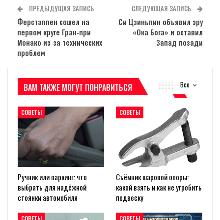
ПРЕДЫДУЩАЯ ЗАПИСЬ
СЛЕДУЮЩАЯ ЗАПИСЬ
Ферстаппен сошел на
Си Цзиньпин объявил эру
первом круге Гран‑при
«Ока Бога» и оставил
Монако из‑за технических
Запад позади
проблем
Все
ВАМ ТАКЖЕ МОГУТ ПОНРАВИТЬСЯ
СОВЕТЫ
СОВЕТЫ
Ручник или паркинг: что
Съёмник шаровой опоры:
выбрать для надёжной
какой взять и как не угробить
стоянки автомобиля
подвеску
СОВЕТЫ
СОВЕТЫ