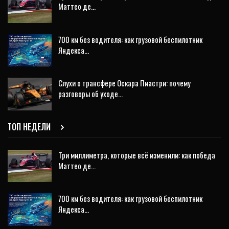
Маттео де…
700 км без водителя: как грузовой беспилотник
Яндекса…
Слухи о трансфере Оскара Пиастри: почему
разговоры об уходе…
ТОП НЕДЕЛИ
Три миллиметра, которые всё изменили: как победа
Маттео де…
700 км без водителя: как грузовой беспилотник
Яндекса…