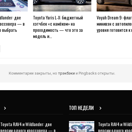
dlander: две
Toyota Yaris L‑X: бюджетный
Voyah Dream 9: фла
россовера — в
хэтчбек «с намёком» на
минивэн с автопило
о выбрать
проходимость — что это за
уровня готовится к
модель и…
Комментарии закрыты, но
трэкбэки
и Pingbacks открыты.
ТОП НЕДЕЛИ
Toyota RAV4 и Wildlander: две
Toyota RAV4 и Wildl
версии одного кроссовера — в…
версии одного кр