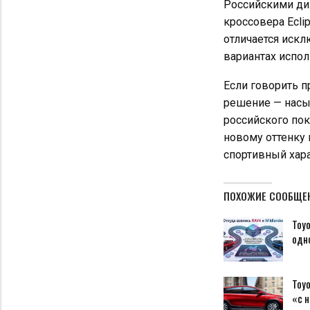
Российскими ди
кроссовера Ecli
отличается искл
вариантах испол
Если говорить п
решение — насы
российского пок
новому оттенку 
спортивный хар
ПОХОЖИЕ СООБЩЕ
Toyo
одн
Toyo
«с 