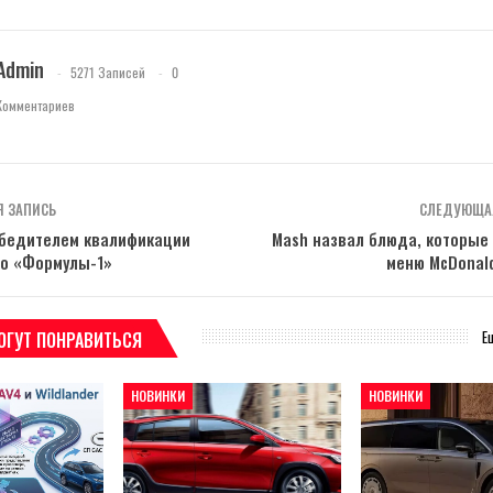
Admin
5271 Записей
0
Комментариев
 ЗАПИСЬ
СЛЕДУЮЩА
обедителем квалификации
Mash назвал блюда, которые 
ко «Формулы-1»
меню McDonald
Е
ОГУТ ПОНРАВИТЬСЯ
НОВИНКИ
НОВИНКИ