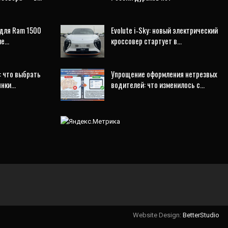
для Ram 1500
Evolute i‑Sky: новый электрический
ие…
кроссовер стартует в…
: что выбрать
Упрощение оформления нетрезвых
янки…
водителей: что изменилось с…
Website Design:
BetterStudio