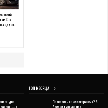
гманский
том 3‑го
 выходу во…
ТОП МЕСЯЦА
ander: две
Пересесть на «электрички»? В
оссовера — в…
России дураков нет