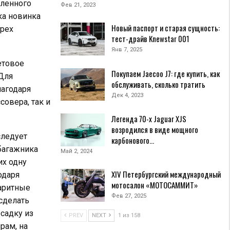
вленного
Фев 21, 2023
ка новинка
Новый паспорт и старая сущность:
трех
тест-драйв Knewstar 001
Янв 7, 2025
етовое
Покупаем Jaecoo J7: где купить, как
Для
обслуживать, сколько тратить
лагодаря
Дек 4, 2023
овера, так и
Легенда 70-х Jaguar XJS
возродился в виде мощного
следует
карбонового…
багажника
Май 2, 2024
их одну
XIV Петербургский международный
одаря
мотосалон «МОТОСАММИТ»
аритные
Фев 27, 2025
сделать
садку из
PREV
NEXT
1 из 158
рам, на