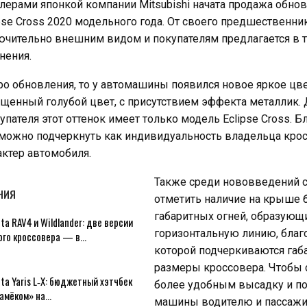
лерами японкой компании Mitsubishi начата продажа обно
pse Cross 2020 модельного года. От своего предшественни
ючительно внешним видом и покупателям предлагается в 
нения.
ро обновления, то у автомашины появился новое яркое цв
щенный голубой цвет, с присутствием эффекта металлик. 
упателя этот оттенок имеет только модель Eclipse Cross. Б
можно подчеркнуть как индивидуальность владельца кросс
актер автомобиля.
Также среди нововведений 
НИЯ
отметить наличие на крыше 
габаритных огней, образующ
ta RAV4 и Wildlander: две версии
горизонтальную линию, благ
ого кроссовера — в…
которой подчеркиваются габ
размеры кроссовера. Чтобы 
ta Yaris L‑X: бюджетный хэтчбек
более удобным высадку и по
намёком» на…
машины водителю и пассажи