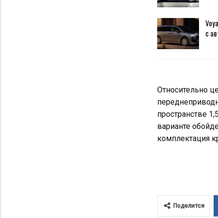
Voya
с ав
Относительно цен
переднеприводн
пространстве 1
варианте обойде
комплектация кр
Поделится