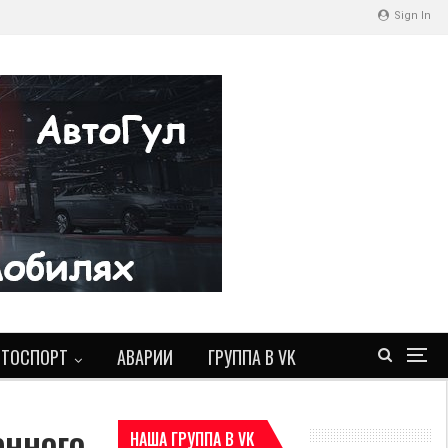
Sign In
ВТОСПОРТ
АВАРИИ
ГРУППА В VK
енного
НАША ГРУППА В VK