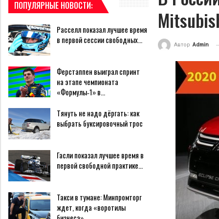
ПОПУЛЯРНЫЕ НОВОСТИ:
Mitsubis
Расселл показал лучшее время
в первой сессии свободных…
Автор
Admin
Ферстаппен выиграл спринт
на этапе чемпионата
«Формулы‑1» в…
Тянуть не надо дёргать: как
выбрать буксировочный трос
Гасли показал лучшее время в
первой свободной практике…
Такси в тумане: Минпромторг
ждет, когда «воротилы
бизнеса»…