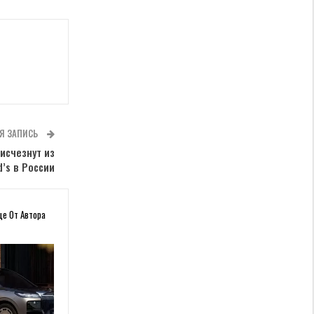
Я ЗАПИСЬ
исчезнут из
’s в России
ще От Автора