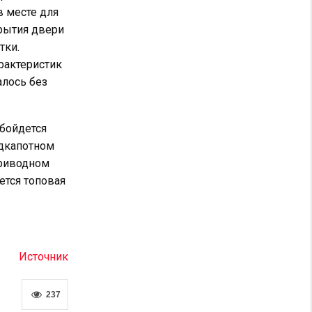
в месте для
крытия двери
тки.
рактеристик
алось без
обойдется
одкапотном
приводном
ется топовая
Источник
237