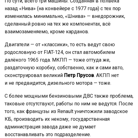
По сути, всего три машины. Созданная в полвека
назад «Нива» (на конвейере с 1977 года) с тех пор
изменилась минимально, «Шнива» — внедорожник,
сделанный ровно на тех же компонентах, всё
взаимозаменяемо, кроме карданов.
Двигатели — от «классики», то есть ведут свою
родословную от FIAT-124, он стал автомобилем
далёкого 1965 года. МКПП — тоже оттуда же,
раздаточную коробку, собственно, как и сами авто,
сконструировал великий
Петр Прусов
. АКПП нет
и не предвидится, дизельного мотора — тоже.
С более мощными бензиновыми ДВС также проблема,
таковые отсутствуют, работы по ним не ведутся. После
того, как французы из Renault уничтожили заводское
КБ, производить их некому, государственная
администрация завода даже не думает
восстанавливать это подразделение.