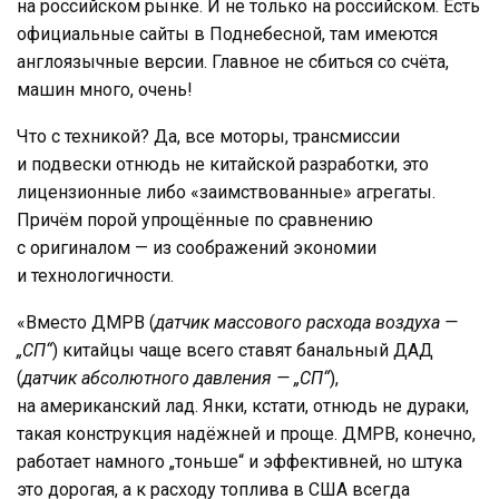
на российском рынке. И не только на российском. Есть
официальные сайты в Поднебесной, там имеются
англоязычные версии. Главное не сбиться со счёта,
машин много, очень!
Что с техникой? Да, все моторы, трансмиссии
и подвески отнюдь не китайской разработки, это
лицензионные либо «заимствованные» агрегаты.
Причём порой упрощённые по сравнению
с оригиналом — из соображений экономии
и технологичности.
«Вместо ДМРВ (
датчик массового расхода воздуха —
„СП“
) китайцы чаще всего ставят банальный ДАД
(
датчик абсолютного давления — „СП“
),
на американский лад. Янки, кстати, отнюдь не дураки,
такая конструкция надёжней и проще. ДМРВ, конечно,
работает намного „тоньше“ и эффективней, но штука
это дорогая, а к расходу топлива в США всегда