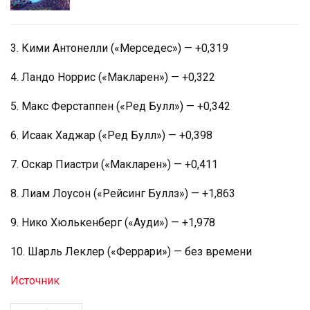
3. Кими Антонелли («Мерседес») — +0,319
4. Ландо Норрис («Макларен») — +0,322
5. Макс Ферстаппен («Ред Булл») — +0,342
6. Исаак Хаджар («Ред Булл») — +0,398
7. Оскар Пиастри («Макларен») — +0,411
8. Лиам Лоусон («Рейсинг Буллз») — +1,863
9. Нико Хюлькенберг («Ауди») — +1,978
10. Шарль Леклер («Феррари») — без времени
Источник