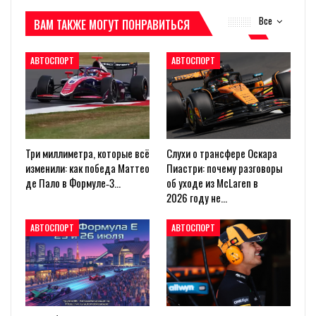
Все
ВАМ ТАКЖЕ МОГУТ ПОНРАВИТЬСЯ
АВТОСПОРТ
АВТОСПОРТ
Три миллиметра, которые всё
Слухи о трансфере Оскара
изменили: как победа Маттео
Пиастри: почему разговоры
де Пало в Формуле‑3…
об уходе из McLaren в
2026 году не…
АВТОСПОРТ
АВТОСПОРТ