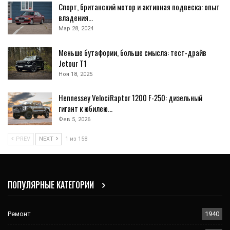
Спорт, британский мотор и активная подвеска: опыт
владения…
Мар 28, 2024
Меньше бутафории, больше смысла: тест-драйв
Jetour T1
Ноя 18, 2025
Hennessey VelociRaptor 1200 F-250: дизельный
гигант к юбилею…
Фев 5, 2026
PREV
NEXT
1 из 158
ПОПУЛЯРНЫЕ КАТЕГОРИИ
Ремонт
1940