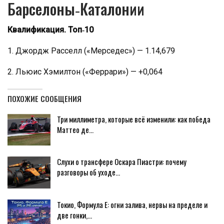
Барселоны‑Каталонии
Квалификация. Топ‑10
1. Джордж Расселл («Мерседес») — 1.14,679
2. Льюис Хэмилтон («Феррари») — +0,064
ПОХОЖИЕ СООБЩЕНИЯ
Три миллиметра, которые всё изменили: как победа
Маттео де…
Слухи о трансфере Оскара Пиастри: почему
разговоры об уходе…
Токио, Формула E: огни залива, нервы на пределе и
две гонки,…