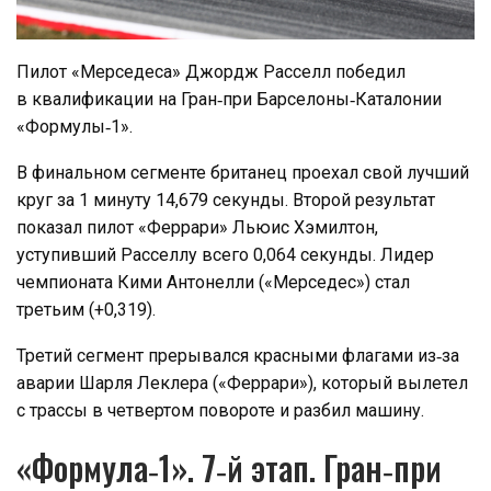
Пилот «Мерседеса» Джордж Расселл победил
в квалификации на Гран‑при Барселоны‑Каталонии
«Формулы‑1».
В финальном сегменте британец проехал свой лучший
круг за 1 минуту 14,679 секунды. Второй результат
показал пилот «Феррари» Льюис Хэмилтон,
уступивший Расселлу всего 0,064 секунды. Лидер
чемпионата Кими Антонелли («Мерседес») стал
третьим (+0,319).
Третий сегмент прерывался красными флагами из‑за
аварии Шарля Леклера («Феррари»), который вылетел
с трассы в четвертом повороте и разбил машину.
«Формула‑1». 7‑й этап. Гран‑при