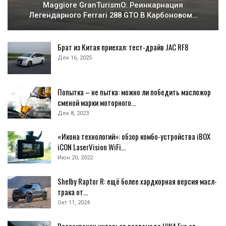
Maggiore GranTurismO: Реинкарнация
Легендарного Ferrari 288 GTO В Карбоновом…
Брат из Китая приехал: тест-драйв JAC RF8
Дек 16, 2025
Попытка – не пытка: можно ли победить масложор
сменой марки моторного…
Дек 8, 2023
«Икона технологий»: обзор комбо-устройства iBOX
iCON LaserVision WiFi…
Июн 20, 2022
Shelby Raptor R: ещё более хардкорная версия масл-
трака от…
Окт 11, 2024
Рассекречен интерьер рестомода HWA Evo от