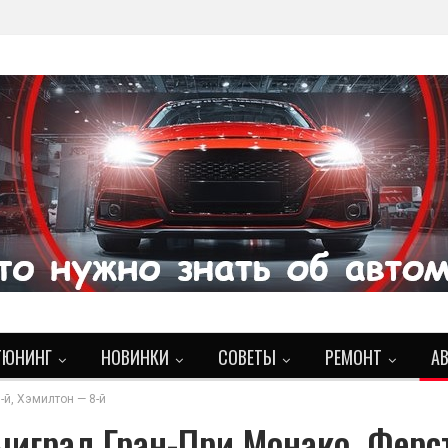
ТЮНИНГ
НОВИНКИ
СОВЕТЫ
РЕМОНТ
А
-й, Хэмилтон — 8-й
ыиграл Гран-При Монако, Ферс