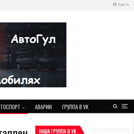
Sign In
ВТОСПОРТ
АВАРИИ
ГРУППА В VK
таппен
НАША ГРУППА В VK