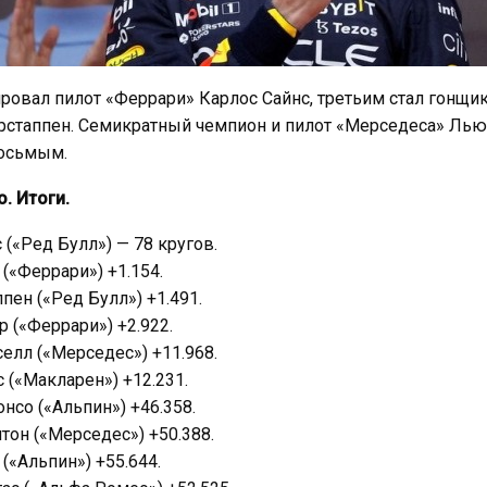
овал пилот «Феррари» Карлос Сайнс, третьим стал гонщи
рстаппен. Семикратный чемпион и пилот «Мерседеса» Ль
осьмым.
. Итоги.
 («Ред Булл») — 78 кругов.
(«Феррари») +1.154.
пен («Ред Булл») +1.491.
 («Феррари») +2.922.
лл («Мерседес») +11.968.
 («Макларен») +12.231.
нсо («Альпин») +46.358.
он («Мерседес») +50.388.
(«Альпин») +55.644.