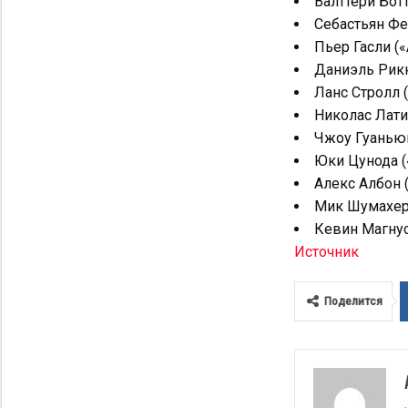
Валттери Ботт
Себастьян Фет
Пьер Гасли («
Даниэль Рикк
Ланс Стролл (
Николас Лати
Чжоу Гуаньюй
Юки Цунода (
Алекс Албон (
Мик Шумахер (
Кевин Магнусс
Источник
Поделится