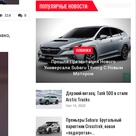
ПОПУЛЯРНЫЕ НОВОСТИ:
314
0
ако,
НОВИНКИ
Прошла Презентация Нового
Универсала Subaru Levorg С Новым
Мотором
Дерзкий китаец: Tank 500 в стиле
Arctic Trucks
Окт 15, 2023
Премьеры Subaru: брутальный
паркетник Crosstrek, новая
«подогретая»…