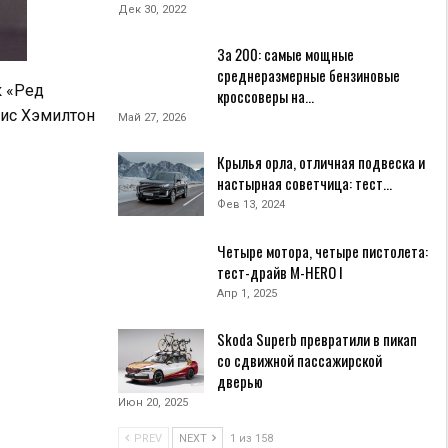
Дек 30, 2022
За 200: самые мощные
среднеразмерные бензиновые
к «Ред
кроссоверы на…
юис Хэмилтон
Май 27, 2026
Крылья орла, отличная подвеска и
настырная советчица: тест…
Фев 13, 2024
Четыре мотора, четыре пистолета:
тест-драйв M-HERO I
Апр 1, 2025
Skoda Superb превратили в пикап
со сдвижной пассажирской
дверью
Июн 20, 2025
PREV
NEXT
1 из 158