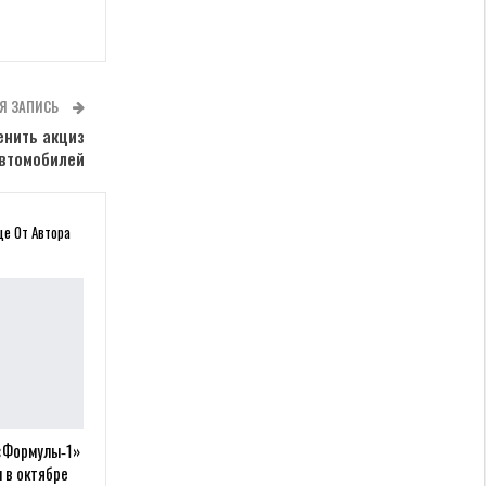
Я ЗАПИСЬ
енить акциз
автомобилей
ще От Автора
 «Формулы‑1»
 в октябре