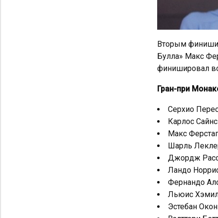
Вторым финишир
Булла» Макс Фе
финишировал в
Гран-при Монако
Серхио Перес
Карлос Сайнс 
Макс Ферстап
Шарль Леклер
Джордж Рассе
Ландо Норрис
Фернандо Ало
Льюис Хэмилт
Эстебан Окон 