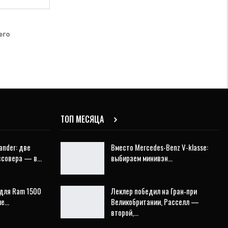
его
ТОП МЕСЯЦА
ander: две
Вместо Mercedes-Benz V-klasse:
оссовера — в…
выбираем минивэн…
для Ram 1500
Леклер победил на Гран‑при
ие…
Великобритании, Расселл —
второй,…