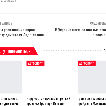
Комментариев
 ЗАПИСЬ
СЛЕДУЮЩА
мы улавливания паров
В Украине могут полностью отм
оту двигателя Лада Калина
на ввоз 
Е
ОГУТ ПОНРАВИТЬСЯ
АВТОСПОРТ
АВТОСПОРТ
 огни залива,
Норрис стал лучшим в третьей
Гран‑при Бахрейна
 и две гонки,
практике Гран‑при Венгрии
пройдет в Малайзии