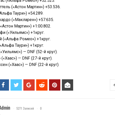
ас («Альфа Ромео») +52.525.
тель («Астон Мартин») +53.536.
Альфа Таури») +54.289.
ардо («Макларен») +57.635.
«Астон Мартин») +1:00.802.
фи («Уильямс») +1круг.
 («Альфа Ромео») +1круг.
«Альфа Таури») +1круг.
«Уильямс») — DNF (52-й круг).
«Хаас») — DNF (27-й круг).
ен («Хаас») — DNF (22-й круг).
Admin
5271 Записей
0