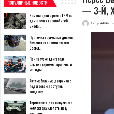
ПОПУЛЯРНЫЕ НОВОСТИ:
— 3-Й, 
Замена цепи и ремня ГРМ на
двигателях автомобилей
Автор
Admin
Skoda…
Проточка тормозных дисков
без снятия своими руками
Время…
При запуске двигателя
слышен скрежет: причины и
методы…
Автомобильные дворники с
подогревом доступны
каждому
Термолента для выпускного
коллектора хлопоты под
капотом