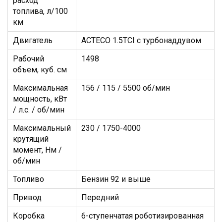
Двигатель
ACTECO 1.5TCI с турбонаддувом
Рабочий
1498
объем, куб. см
Максимальная
156 / 115 / 5500 об/мин
мощность, кВт
/ л.с. / об/мин
Максимальный
230 / 1750-4000
крутящий
момент, Нм /
об/мин
Топливо
Бензин 92 и выше
Привод
Передний
Коробка
6-ступенчатая роботизированная
передач
мокрого типа с двойным
сцеплением
Подвеска
Передняя независимая подвеска