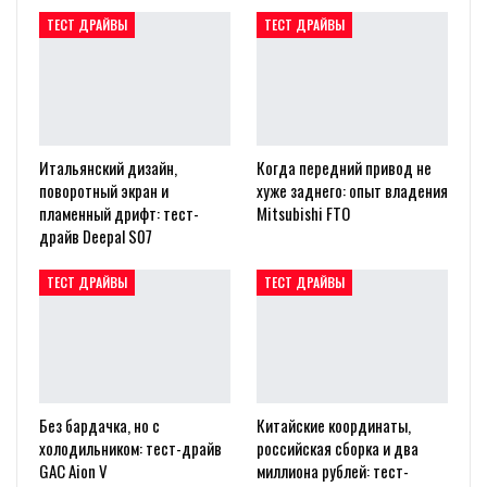
Итальянский дизайн,
Когда передний привод не
поворотный экран и
хуже заднего: опыт владения
пламенный дрифт: тест-
Mitsubishi FTO
драйв Deepal S07
ТЕСТ ДРАЙВЫ
ТЕСТ ДРАЙВЫ
Без бардачка, но с
Китайские координаты,
холодильником: тест-драйв
российская сборка и два
GAC Aion V
миллиона рублей: тест-
драйв Evolute…
PREV
NEXT