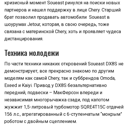
кризисный момент Soueast ринулся на поиски новых
партнеров и нашел поддержку в лице Chery. Старший
брат позволил продавать автомобили Soueast в
шоурумах Jetour, которая, в свою очередь, тоже
связана с материнской Chery, хоть и проявляет чудеса
дистанцирования.
Техника молодежи
По части техники никаких откровений Soueast DX8S не
демонстрирует, все прекрасно знакомо по другим
моделям как самой Chery, так и суббрендов Omoda,
Exeed и Kaiyi. Привод у DX8S безальтернативно
передний, подвески – МакФерсон впереди и
независимая многорычажка сзади, под капотом
жужжит 1,5-литровый турбомотор SQRE4T15C отдачей
156 л.с., агрегатированный с 6-ступенчатым “мокрым”
роботом с двойным сцеплением.