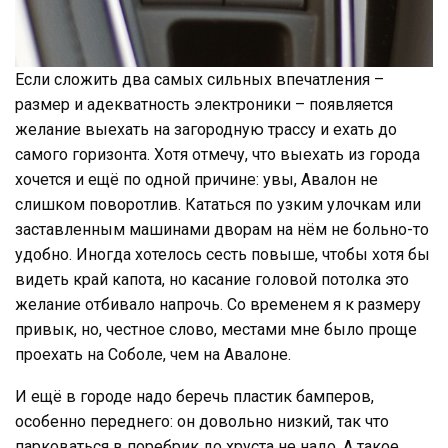
Если сложить два самых сильных впечатления –
размер и адекватность электроники – появляется
желание выехать на загородную трассу и ехать до
самого горизонта. Хотя отмечу, что выехать из города
хочется и ещё по одной причине: увы, Авалон не
слишком поворотлив. Кататься по узким улочкам или
заставленным машинами дворам на нём не больно-то
удобно. Иногда хотелось сесть повыше, чтобы хотя бы
видеть край капота, но касание головой потолка это
желание отбивало напрочь. Со временем я к размеру
привык, но, честное слово, местами мне было проще
проехать на Соболе, чем на Авалоне.
И ещё в городе надо беречь пластик бамперов,
особенно переднего: он довольно низкий, так что
парковаться в поребрик до хруста не надо. А такое