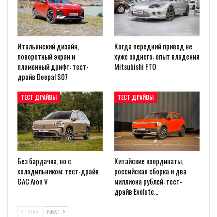
Итальянский дизайн,
Когда передний привод не
поворотный экран и
хуже заднего: опыт владения
пламенный дрифт: тест-
Mitsubishi FTO
драйв Deepal S07
ТЕСТ ДРАЙВЫ
ТЕСТ ДРАЙВЫ
Без бардачка, но с
Китайские координаты,
холодильником: тест-драйв
российская сборка и два
GAC Aion V
миллиона рублей: тест-
драйв Evolute…
PREV
NEXT