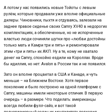
А потом у нас появились новые Тойоты с левым
рулём, которые продавали уже вполне официальные
дилеры. Чиновники, пыхтя и отдуваясь, залезали на
заднее правое сиденье своих Camry XV40 в недорогих
комплектациях, а обеспеченные, но не испорченные
властью люди сочиняли шутки про «любви достойны
только мать и Камри три и пять» и ремонтировали
этим «три и пять» их АКП. Ну а те, кому не хватало
денег на Camry, спокойно ездили на Короллах. Вроде
бы идиллия, но нет: Avalon в России так и не появился.
Зато он вполне процветал в США и Канаде, и чуть
меньше – на Ближнем Востоке. Хотя первое
поколение и было построено на одной платформе с
Camry, машины имели некоторые отличия. В первую
очередь – в размере. Что поделать: американцы
всегда любили фулл-сайз, и вот такой
полноразмерный седан их менталитету подходил