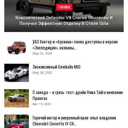
ТЮНИНГ
Классический Defender V8 Слегка Обновлён И
Получил Эффектную Отделку В Стиле Octa
УАЗ Хантер и «Буханка» снова доступны в версии
«Экспедиция», названы…
Мар 31, 2024
Эксклюзивный Gemballa MIG
Мар 30, 2022
С завода – в грязь: тест-драйв Нива Тайга компании
Промтех
Авг 19, 2025
Горячий мотор и умеренный нрав: опыт владения
Chevrolet Corvette IV C4…