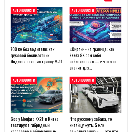
АВТОНОВОСТИ
АВТОНОВОСТИ
700 км без водителя: как
«Кирпич» на границе: как
грузовой беспилотник
Zeekr 9X сам себя
Яндекса покорил трассу М‑11
заблокировал — и что это
значит для…
АВТОНОВОСТИ
АВТОНОВОСТИ
Geely Monjaro KX21: в Китае
Что русскому забава, то
тестируют гибридный
китайцу жуть: 5 млн
кроссовер с обновлённым
за «электричку» — это что