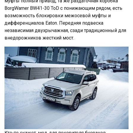
муфты полный привод, та же раздаточная коробка
BorgWarner BW41-30 ToD с понижающим рядом, есть
возможность блокировки межосевой муфты и
дифференциалов Eaton. Передняя подвеска
независимая двухрычажная, сзади традиционный для
внедорожников жесткий мост.
Кто-то скажет, мол, для покорителя буераков