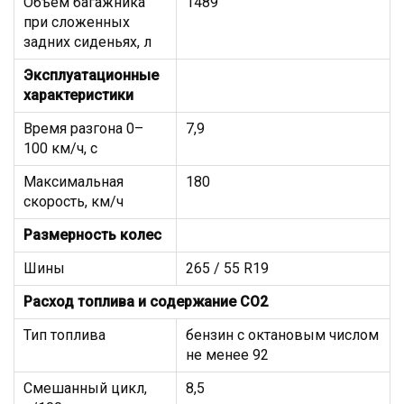
Объем багажника
1489
при сложенных
задних сиденьях, л
Эксплуатационные
характеристики
Время разгона 0–
7,9
100 км/ч, с
Максимальная
180
скорость, км/ч
Размерность колeс
Шины
265 / 55 R19
Расход топлива и содержание СО2
Тип топлива
бензин с октановым числом
не менее 92
Смешанный цикл,
8,5