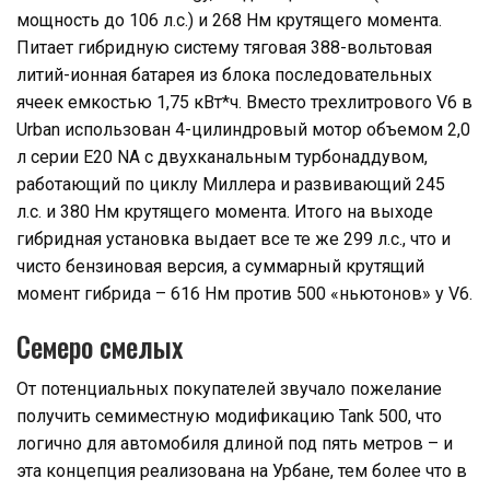
мощность до 106 л.с.) и 268 Нм крутящего момента.
Питает гибридную систему тяговая 388-вольтовая
литий-ионная батарея из блока последовательных
ячеек емкостью 1,75 кВт*ч. Вместо трехлитрового V6 в
Urban использован 4-цилиндровый мотор объемом 2,0
л серии E20 NA c двухканальным турбонаддувом,
работающий по циклу Миллера и развивающий 245
л.с. и 380 Нм крутящего момента. Итого на выходе
гибридная установка выдает все те же 299 л.с., что и
чисто бензиновая версия, а суммарный крутящий
момент гибрида – 616 Нм против 500 «ньютонов» у V6.
Семеро смелых
От потенциальных покупателей звучало пожелание
получить семиместную модификацию Tank 500, что
логично для автомобиля длиной под пять метров – и
эта концепция реализована на Урбане, тем более что в