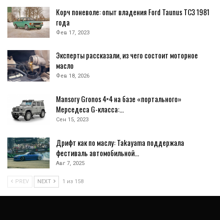
Корч поневоле: опыт владения Ford Taunus TC3 1981
года
Фев 17, 2023
Эксперты рассказали, из чего состоит моторное
масло
Фев 18, 2026
Mansory Gronos 4×4 на базе «портального»
Мерседеса G-класса:…
Сен 15, 2023
Дрифт как по маслу: Takayama поддержала
фестиваль автомобильной…
Авг 7, 2025
PREV
NEXT
1 из 158