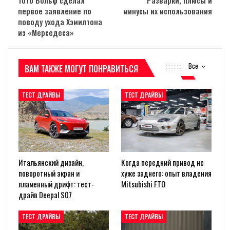
первое заявление по
минусы их использования
поводу ухода Хэмилтона
из «Мерседеса»
Все
ВАМ ТАКЖЕ МОГУТ ПОНРАВИТЬСЯ
ТЕСТ ДРАЙВЫ
ТЕСТ ДРАЙВЫ
Итальянский дизайн,
Когда передний привод не
поворотный экран и
хуже заднего: опыт владения
пламенный дрифт: тест-
Mitsubishi FTO
драйв Deepal S07
ТЕСТ ДРАЙВЫ
ТЕСТ ДРАЙВЫ