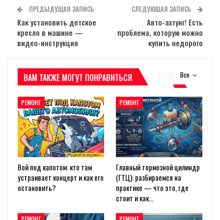
ПРЕДЫДУЩАЯ ЗАПИСЬ
СЛЕДУЮЩАЯ ЗАПИСЬ
Как установить детское
Авто-ахтунг! Есть
кресло в машине —
проблема, которую можно
видео-инструкция
купить недорого
Все
ВАМ ТАКЖЕ МОГУТ ПОНРАВИТЬСЯ
РЕМОНТ
РЕМОНТ
Вой под капотом: кто там
Главный тормозной цилиндр
устраивает концерт и как его
(ГТЦ): разбираемся на
остановить?
практике — что это, где
стоит и как…
РЕМОНТ
РЕМОНТ