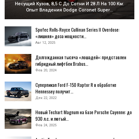
Несущий Кузов, 8,5 С До Сотни И 28 Л На 100 Км:
Опыт Владения Dodge Coronet Super…
Spofec Rolls-Royce Cullinan Series II Overdose:
«лишняя» доза мощности…
Авг 12, 2025
Долгожданная тысяча «лошадей»: представлен
гибридный лифтбек Brabus…
Фев 20, 2024
Суперпикап Ford F-150 Raptor R в обработке
Hennessey получит…
Дек 22, 2022
Новый Techart Magnum на базе Porsche Cayenne: до
930 л.с. и лютый…
Фев 24, 2025