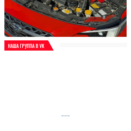
НАША ГРУППА В VK