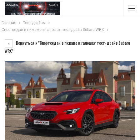
Главная
Тест драйвы
Спортседан в пижаме и галошах: тест-драйв Subaru WRX
Вернуться к "Спортседан в пижаме и галошах: тест-драйв Subaru
WRX"