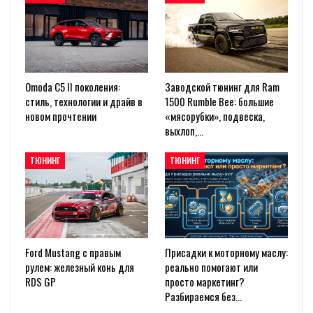
Omoda C5 II поколения:
Заводской тюнинг для Ram
стиль, технологии и драйв в
1500 Rumble Bee: большие
новом прочтении
«мясорубки», подвеска,
выхлоп,…
ТЮНИНГ
ТЮНИНГ
Ford Mustang с правым
Присадки к моторному маслу:
рулем: железный конь для
реально помогают или
RDS GP
просто маркетинг?
Разбираемся без…