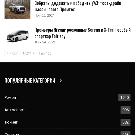
Собрать, доделать и победить УАЗ: тест-драйв
шасси нового Промтех…
Ноя 26, 2024
Премьеры Nissan: роскошные Serena и X-Trail, особый
спорткар Fairlady…
Дек 24, 2022
PREV
NEXT
1 из 158
ПОПУЛЯРНЫЕ КАТЕГОРИИ
Ремонт
1940
Автоспорт
996
Тюнинг
582
Советы
463