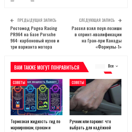
ПРЕДЫДУЩАЯ ЗАПИСЬ
СЛЕДУЮЩАЯ ЗАПИСЬ
Рестомод Pogea Racing
Рассел взял поул‑позишн
PR964 на базе Porsche
в спринт‑квалификации
964: карбоновый кузов и
на Гран‑при Канады
три варианта мотора
«Формулы‑1»
Все
ВАМ ТАКЖЕ МОГУТ ПОНРАВИТЬСЯ
СОВЕТЫ
СОВЕТЫ
Тормозная жидкость: гид по
Ручник или паркинг: что
маркировкам, срокам и
выбрать для надёжной