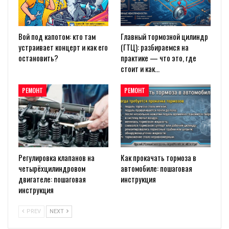
Вой под капотом: кто там
Главный тормозной цилиндр
устраивает концерт и как его
(ГТЦ): разбираемся на
остановить?
практике — что это, где
стоит и как…
РЕМОНТ
РЕМОНТ
Регулировка клапанов на
Как прокачать тормоза в
четырёхцилиндровом
автомобиле: пошаговая
двигателе: пошаговая
инструкция
инструкция
PREV
NEXT