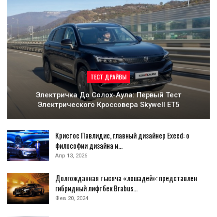
ТЕСТ ДРАЙВЫ
Электричка До Солох-Аула: Первый Тест
Электрического Кроссовера Skywell ET5
Кристос Павлидис, главный дизайнер Exeed: о
философии дизайна и…
Апр 13, 2026
Долгожданная тысяча «лошадей»: представлен
гибридный лифтбек Brabus…
Фев 20, 2024