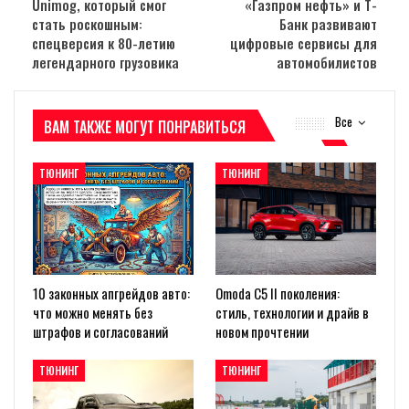
Unimog, который смог
«Газпром нефть» и Т-
стать роскошным:
Банк развивают
спецверсия к 80-летию
цифровые сервисы для
легендарного грузовика
автомобилистов
Все
ВАМ ТАКЖЕ МОГУТ ПОНРАВИТЬСЯ
ТЮНИНГ
ТЮНИНГ
10 законных апгрейдов авто:
Omoda C5 II поколения:
что можно менять без
стиль, технологии и драйв в
штрафов и согласований
новом прочтении
ТЮНИНГ
ТЮНИНГ