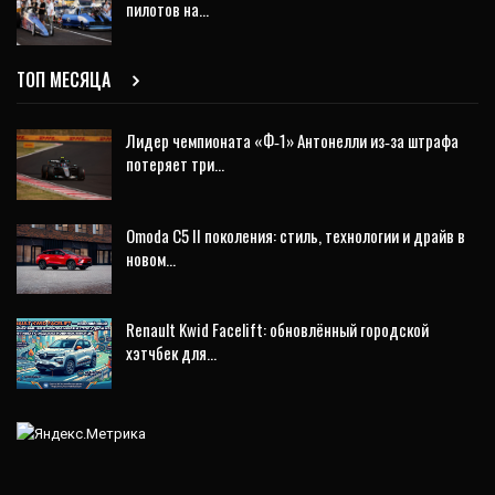
пилотов на…
ТОП МЕСЯЦА
Лидер чемпионата «Ф‑1» Антонелли из‑за штрафа
потеряет три…
Omoda C5 II поколения: стиль, технологии и драйв в
новом…
Renault Kwid Facelift: обновлённый городской
хэтчбек для…