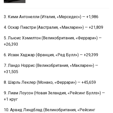
3. Кими Антонелли (Италия, «Мерседес») — +1,986
4. Оскар Пиастри (Австралия, «Макларен») — +21,809
5. Льюис Хэмилтон (Великобритания, «Феррари») —
+26,393
6. Исаак Хаджар (Франция, «Ред Булл») — +29,399
7. Ландо Норрис (Великобритания, «Макларен») —
+31,505
8. Шарль Леклер (Монако, «Феррари») — +45,659
9. Лиам Лоусон (Новая Зеландия, «Рейсинг Буллз») —
+1 круг
10. Арвид Линдблад (Великобритания, «Рейсинг