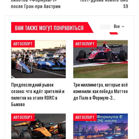
после Гран‑при Австрии
S9
Все
ВАМ ТАКЖЕ МОГУТ ПОНРАВИТЬСЯ
АВТОСПОРТ
АВТОСПОРТ
Предпоследний рывок
Три миллиметра, которые всё
сезона: что ждёт зрителей и
изменили: как победа Маттео
пилотов на этапе RDRC в
де Пало в Формуле‑3…
Быково
АВТОСПОРТ
АВТОСПОРТ