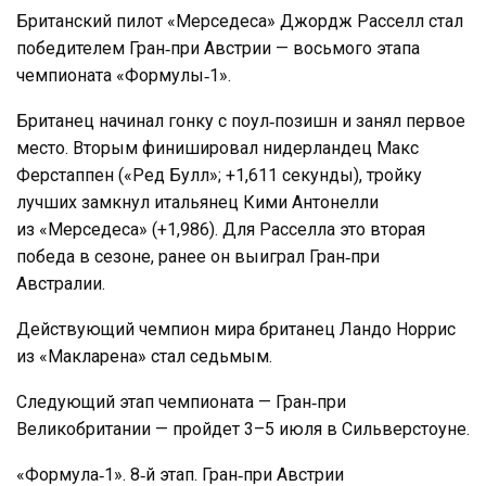
Британский пилот «Мерседеса» Джордж Расселл стал
победителем Гран‑при Австрии — восьмого этапа
чемпионата «Формулы‑1».
Британец начинал гонку с поул‑позишн и занял первое
место. Вторым финишировал нидерландец Макс
Ферстаппен («Ред Булл»; +1,611 секунды), тройку
лучших замкнул итальянец Кими Антонелли
из «Мерседеса» (+1,986). Для Расселла это вторая
победа в сезоне, ранее он выиграл Гран‑при
Австралии.
Действующий чемпион мира британец Ландо Норрис
из «Макларена» стал седьмым.
Следующий этап чемпионата — Гран‑при
Великобритании — пройдет 3–5 июля в Сильверстоуне.
«Формула‑1». 8‑й этап. Гран‑при Австрии