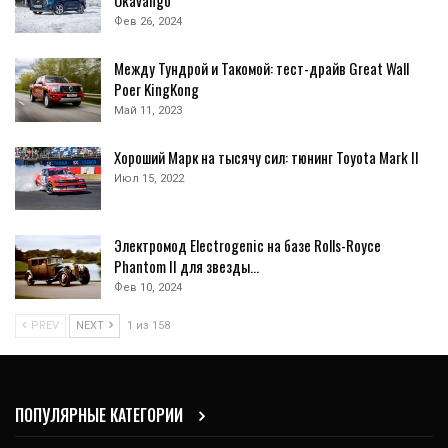
Okavango
Фев 26, 2024
Между Тундрой и Такомой: тест-драйв Great Wall
Poer KingKong
Май 11, 2023
Хороший Марк на тысячу сил: тюнинг Toyota Mark II
Июл 15, 2022
Электромод Electrogenic на базе Rolls-Royce
Phantom II для звезды…
Фев 10, 2024
PREV
NEXT
1 из 158
ПОПУЛЯРНЫЕ КАТЕГОРИИ