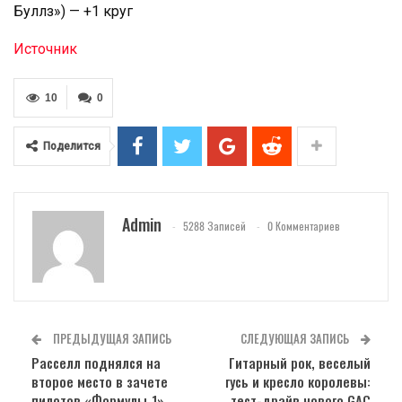
Буллз») — +1 круг
Источник
10
0
Поделится
Admin
5288 Записей
0 Комментариев
ПРЕДЫДУЩАЯ ЗАПИСЬ
СЛЕДУЮЩАЯ ЗАПИСЬ
Расселл поднялся на
Гитарный рок, веселый
второе место в зачете
гусь и кресло королевы:
пилотов «Формулы‑1»
тест-драйв нового GAC