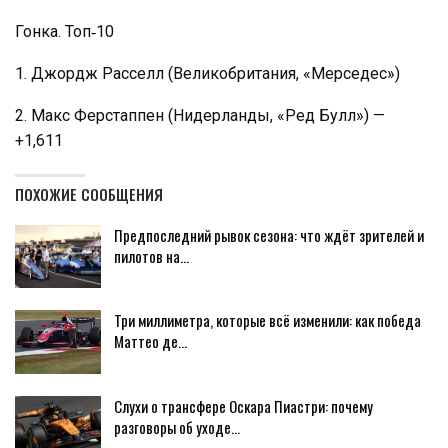
Гонка. Топ‑10
1. Джордж Расселл (Великобритания, «Мерседес»)
2. Макс Ферстаппен (Нидерланды, «Ред Булл») —
+1,611
ПОХОЖИЕ СООБЩЕНИЯ
Предпоследний рывок сезона: что ждёт зрителей и
пилотов на…
Три миллиметра, которые всё изменили: как победа
Маттео де…
Слухи о трансфере Оскара Пиастри: почему
разговоры об уходе…