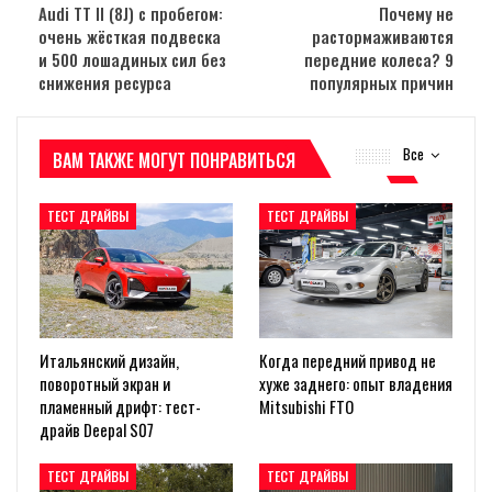
Audi TT II (8J) с пробегом:
Почему не
очень жёсткая подвеска
растормаживаются
и 500 лошадиных сил без
передние колеса? 9
снижения ресурса
популярных причин
Все
ВАМ ТАКЖЕ МОГУТ ПОНРАВИТЬСЯ
ТЕСТ ДРАЙВЫ
ТЕСТ ДРАЙВЫ
Итальянский дизайн,
Когда передний привод не
поворотный экран и
хуже заднего: опыт владения
пламенный дрифт: тест-
Mitsubishi FTO
драйв Deepal S07
ТЕСТ ДРАЙВЫ
ТЕСТ ДРАЙВЫ