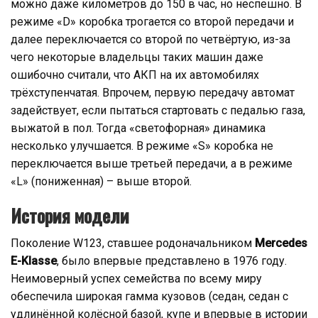
можно даже километров до 150 в час, но неспешно. В
режиме «D» коробка трогается со второй передачи и
далее переключается со второй по четвёртую, из-за
чего некоторые владельцы таких машин даже
ошибочно считали, что АКП на их автомобилях
трёхступенчатая. Впрочем, первую передачу автомат
задействует, если пытаться стартовать с педалью газа,
выжатой в пол. Тогда «светофорная» динамика
несколько улучшается. В режиме «S» коробка не
переключается выше третьей передачи, а в режиме
«L» (пониженная) – выше второй.
История модели
Поколение W123, ставшее родоначальником
Mercedes
E-Klass e
, было впервые представлено ​​в 1976 году.
Неимоверный успех семейства по всему миру
обеспечила широкая гамма кузовов (седан, седан с
удлинённой колёсной базой, купе и впервые в истории