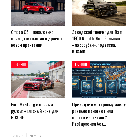
Omoda C5 II поколения:
Заводской тюнинг для Ram
стиль, технологии и драйв в
1500 Rumble Bee: большие
новом прочтении
«мясорубки», подвеска,
выхлоп,…
ТЮНИНГ
ТЮНИНГ
Ford Mustang с правым
Присадки к моторному маслу:
рулем: железный конь для
реально помогают или
RDS GP
просто маркетинг?
Разбираемся без…
PREV
NEXT