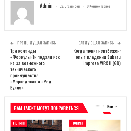
Admin
5276 Записей
0 Комментариев
ПРЕДЫДУЩАЯ ЗАПИСЬ
СЛЕДУЮЩАЯ ЗАПИСЬ
Три команды
Когда тюниг неизбежен:
«Формулы‑1» подали иск
опыт владения Subaru
из‑за возможного
Impreza WRX II (GD)
технического
преимущества
«Мерседеса» и «Ред
Булла»
Все
ВАМ ТАКЖЕ МОГУТ ПОНРАВИТЬСЯ
ТЮНИНГ
ТЮНИНГ