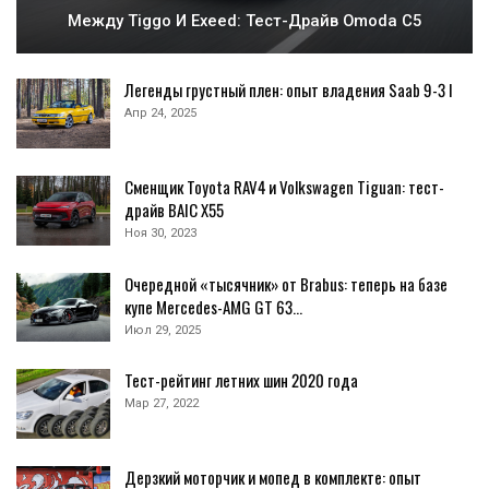
Между Tiggo И Exeed: Тест-Драйв Omoda C5
Легенды грустный плен: опыт владения Saab 9-3 I
Апр 24, 2025
Сменщик Toyota RAV4 и Volkswagen Tiguan: тест-
драйв BAIC X55
Ноя 30, 2023
Очередной «тысячник» от Brabus: теперь на базе
купе Mercedes-AMG GT 63…
Июл 29, 2025
Тест-рейтинг летних шин 2020 года
Мар 27, 2022
Дерзкий моторчик и мопед в комплекте: опыт