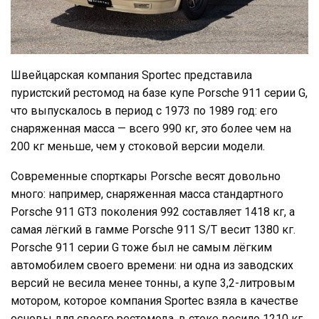
Швейцарская компания Sportec представила
пуристский рестомод на базе купе Porsche 911 серии G,
что выпускалось в период с 1973 по 1989 год: его
снаряженная масса — всего 990 кг, это более чем на
200 кг меньше, чем у стоковой версии модели.
Современные спорткары Porsche весят довольно
много: например, снаряженная масса стандартного
Porsche 911 GT3 поколения 992 составляет 1418 кг, а
самая лёгкий в гамме Porsche 911 S/T весит 1380 кг.
Porsche 911 серии G тоже был не самым лёгким
автомобилем своего времени: ни одна из заводских
версий не весила менее тонны, а купе 3,2-литровым
мотором, которое компания Sportec взяла в качестве
основы для своего рестомода, в стоке весило 1210 кг,