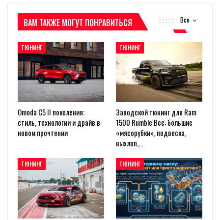
Все
ВАМ ТАКЖЕ МОГУТ ПОНРАВИТЬСЯ
ТЮНИНГ
ТЮНИНГ
Omoda C5 II поколения:
Заводской тюнинг для Ram
стиль, технологии и драйв в
1500 Rumble Bee: большие
новом прочтении
«мясорубки», подвеска,
выхлоп,…
ТЮНИНГ
ТЮНИНГ