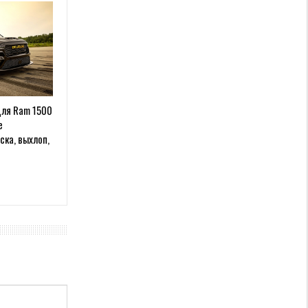
для Ram 1500
е
ска, выхлоп,