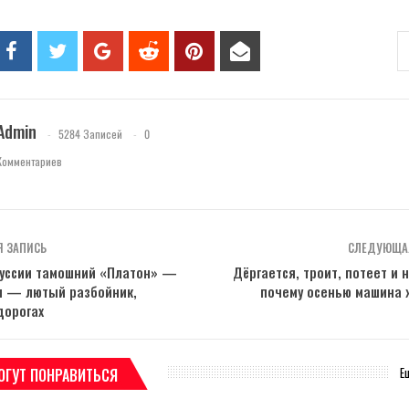
Admin
5284 Записей
0
Комментариев
 ЗАПИСЬ
СЛЕДУЮЩА
руссии тамошний «Платон» —
Дёргается, троит, потеет и 
ии — лютый разбойник,
почему осенью машина 
дорогах
Е
ОГУТ ПОНРАВИТЬСЯ