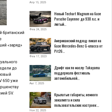
Апр 15, 2025
Новый Techart Magnum на базе
Porsche Cayenne: до 930 л.с. и
лютый…
Фев 24, 2025
й британский
е
Американский подход: пикап на
ший «заряд»
базе Mercedes-Benz G-класса от
Pit26…
Фев 17, 2023
туального
Дрифт как по маслу: Takayama
недели до
поддержала фестиваль
иновый
автомобильной…
SV 650 уже
Авг 7, 2025
вершенству
ией SV.
Крылатые габариты, немного
эвкалипта и сила
пользовательских настроек:…
Ноя 22, 2025