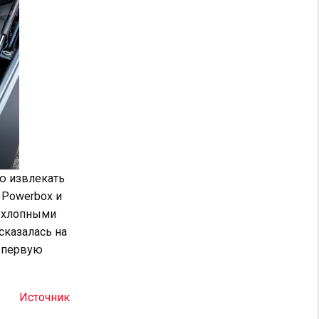
ю извлекать
 Powerbox и
ыхлопными
сказалась на
т первую
Источник