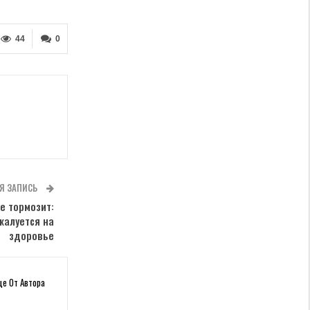
44
0
Я ЗАПИСЬ
не тормозит:
жалуется на
здоровье
ще От Автора