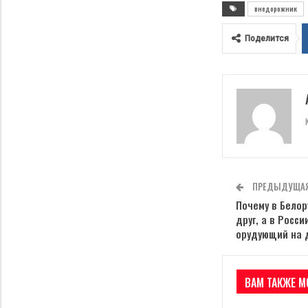
внедорожник
Поделится
ПРЕДЫДУЩАЯ
Почему в Бело
друг, а в Росс
орудующий на 
ВАМ ТАКЖЕ М