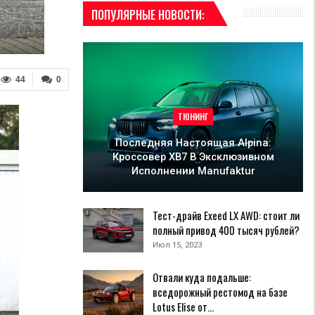
ПОПУЛЯРНЫЕ НОВОСТИ:
44
0
ТЮНИНГ
Последняя Настоящая Alpina:
Кроссовер XB7 В Эксклюзивном
Исполнении Manufaktur
Тест-драйв Exeed LX AWD: стоит ли
полный привод 400 тысяч рублей?
Июл 15, 2023
Отвали куда подальше:
вседорожный рестомод на базе
Lotus Elise от…