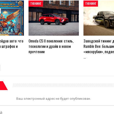
ТЮНИНГ
ТЮНИНГ
ейдов авто: что
Omoda C5 II поколения: стиль,
Заводской тюнинг 
з штрафов и
технологии и драйв в новом
Rumble Bee: больши
прочтении
«мясорубки», подве
…
Ваш электронный адрес не будет опубликован.