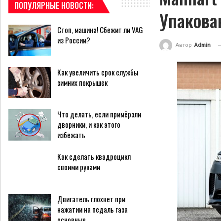
ПОПУЛЯРНЫЕ НОВОСТИ:
Упакован
Стоп, машина! Сбежит ли VAG
из России?
Автор
Admin
Как увеличить срок службы
зимних покрышек
Что делать, если примёрзли
дворники, и как этого
избежать
Как сделать квадроцикл
своими руками
Двигатель глохнет при
нажатии на педаль газа
основные…