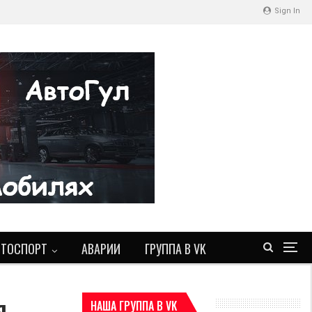
Sign In
ВТОСПОРТ
АВАРИИ
ГРУППА В VK
я
НАША ГРУППА В VK