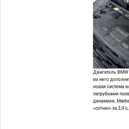
Двигатель BMW N
из него дополни
новая система 
патрубками позв
динамике, Manha
«сотню» за 3,9 с