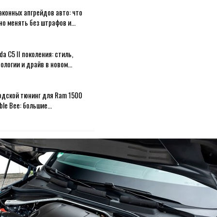
аконных апгрейдов авто: что
но менять без штрафов и…
a C5 II поколения: стиль,
ологии и драйв в новом…
одской тюнинг для Ram 1500
ble Bee: большие…