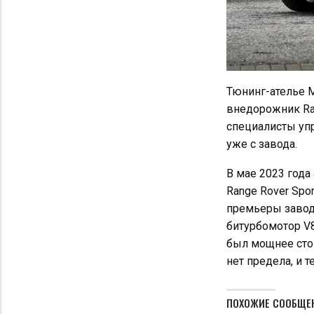
Тюнинг-ателье M
внедорожник Ran
специалисты уп
уже с завода.
В мае 2023 года
Range Rover Spo
премьеры заводс
битурбомотор V8 
был мощнее сток
нет предела, и 
ПОХОЖИЕ СООБЩЕ