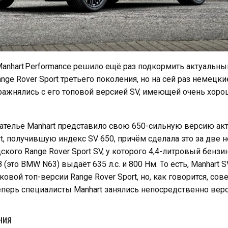
anhart Performance решило ещё раз подкормить актуальны
ge Rover Sport третьего поколения, но на сей раз немецки
ражнялись с его топовой версией SV, имеющей очень хоро
 ателье Manhart представило свою 650-сильную версию ак
rt, получившую индекс SV 650, причём сделала это за две 
кого Range Rover Sport SV, у которого 4,4-литровый бенз
(это BMW N63) выдаёт 635 л.с. и 800 Нм. То есть, Manhart 
овой топ-версии Range Rover Sport, но, как говорится, со
теперь специалисты Manhart занялись непосредственно верс
НИЯ