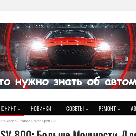
ТЮНИНГ
НОВИНКИ
СОВЕТЫ
РЕМОНТ
А
 в карбон Range Rover Sport SV
 SV 800: Больше Мощности Дл