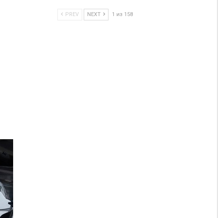
PREV
NEXT
1 из 158