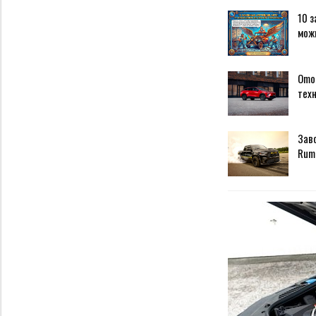
10 з
мож
Omod
техн
Зав
Rum