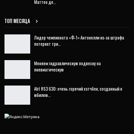
Маттео де…
ТОП МЕСЯЦА
Лидер чемпионата «Ф‑1» Антонелли из‑за штрафа
потеряет три…
Меняем гидравлическую подвеску на
пневматическую
Abt RS3 630: очень горячий хэтчбек, созданный к
юбилею…