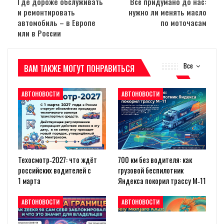
Где дороже обслуживать
Всё придумано до нас:
и ремонтировать
нужно ли менять масло
автомобиль – в Европе
по моточасам
или в России
Все
ВАМ ТАКЖЕ МОГУТ ПОНРАВИТЬСЯ
АВТОНОВОСТИ
АВТОНОВОСТИ
Техосмотр‑2027: что ждёт
700 км без водителя: как
российских водителей с
грузовой беспилотник
1 марта
Яндекса покорил трассу М‑11
АВТОНОВОСТИ
АВТОНОВОСТИ