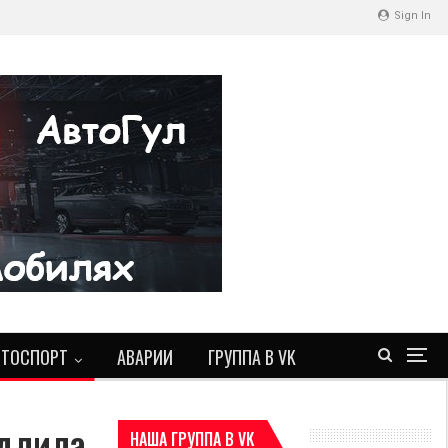
Sign In
ВТОСПОРТ
АВАРИИ
ГРУППА В VK
длила
НАША ГРУППА В VK