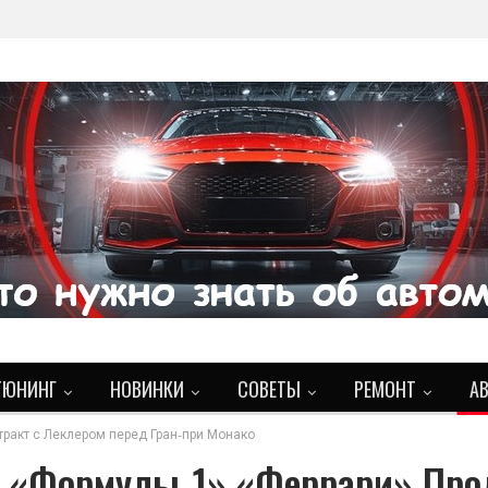
ТЮНИНГ
НОВИНКИ
СОВЕТЫ
РЕМОНТ
А
ракт с Леклером перед Гран‑при Монако
 «Формулы‑1» «Феррари» Про