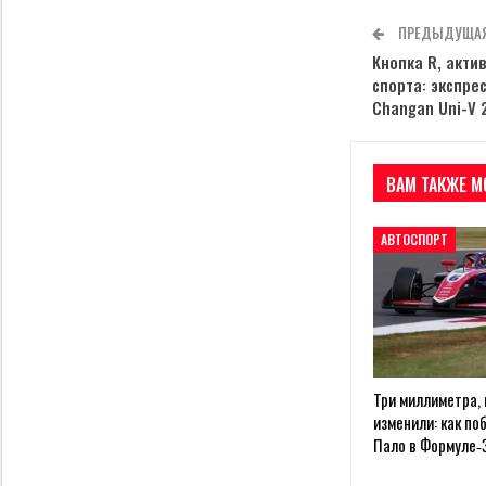
ПРЕДЫДУЩАЯ
Кнопка R, акти
спорта: экспре
Changan Uni-V 
ВАМ ТАКЖЕ М
АВТОСПОРТ
Три миллиметра,
изменили: как по
Пало в Формуле‑