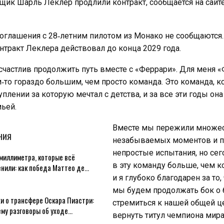
щик Шарль Леклер продлили контракт, сообщается на сай
оглашения с 28‑летним пилотом из Монако не сообщаются.
тракт Леклера действовал до конца 2029 года.
счастлив продолжить путь вместе с «Феррари». Для меня 
‑то гораздо большим, чем просто команда. Это команда, 
плении за которую мечтал с детства, и за все эти годы она
ьей.
Вместе мы пережили множе
НИЯ
незабываемых моментов и п
непростые испытания, но сег
миллиметра, которые всё
в эту команду больше, чем к
енили: как победа Маттео де…
и я глубоко благодарен за то,
мы будем продолжать бок о 
и о трансфере Оскара Пиастри:
стремиться к нашей общей ц
ему разговоры об уходе…
вернуть титул чемпиона мир