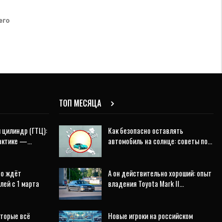
его
ТОП МЕСЯЦА
 цилиндр (ГТЦ):
Как безопасно оставлять
рактике —…
автомобиль на солнце: советы по…
то ждёт
А он действительно хороший: опыт
лей с 1 марта
владения Toyota Mark II…
оторые всё
Новые игроки на российском