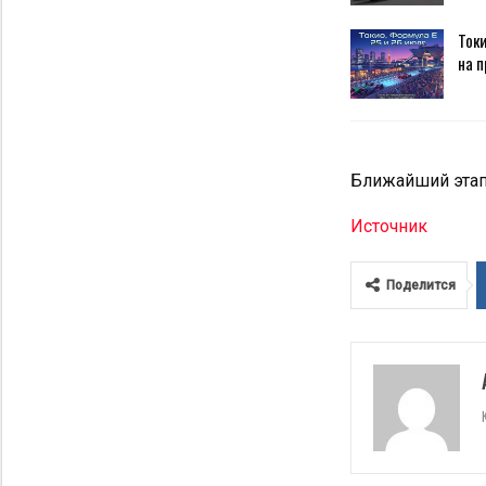
Токи
на п
Ближайший этап 
Источник
Поделится