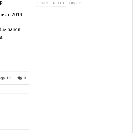
р.
PREV
NEXT
1 из 158
ри» с 2019
4‑м занял
в.
10
0