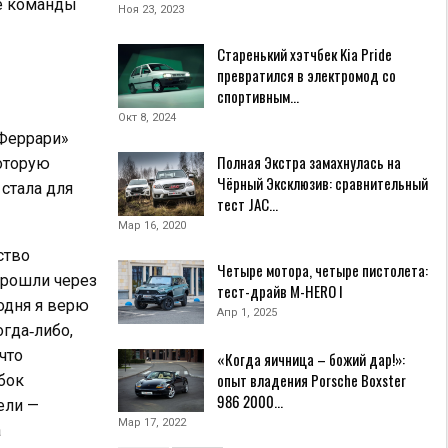
те команды
Ноя 23, 2023
Старенький хэтчбек Kia Pride
превратился в электромод со
спортивным…
Окт 8, 2024
«Феррари»
Полная Экстра замахнулась на
которую
Чёрный Эксклюзив: cравнительный
 стала для
тест JAC…
Мар 16, 2020
ство
Четыре мотора, четыре пистолета:
рошли через
тест-драйв M-HERO I
одня я верю
Апр 1, 2025
огда‑либо,
 что
«Когда яичница – божий дар!»:
опыт владения Porsche Boxster
бок
986 2000…
ели —
Мар 17, 2022
а