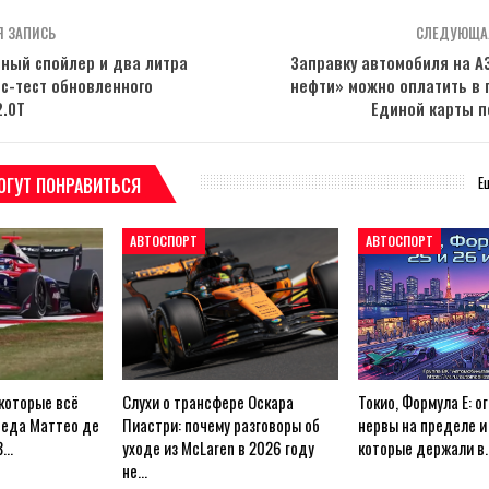
 ЗАПИСЬ
СЛЕДУЮЩА
вный спойлер и два литра
Заправку автомобиля на А
сс-тест обновленного
нефти» можно оплатить в
2.0T
Единой карты 
Е
ОГУТ ПОНРАВИТЬСЯ
АВТОСПОРТ
АВТОСПОРТ
 которые всё
Слухи о трансфере Оскара
Токио, Формула E: ог
беда Маттео де
Пиастри: почему разговоры об
нервы на пределе и 
3…
уходе из McLaren в 2026 году
которые держали в
не…