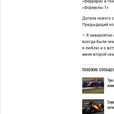
«Феррари» и гон
«Формулы‑1».
Детали нового с
Предыдущий кон
— Я невероятно 
всегда была чем
я люблю и о всту
меня второй сем
ПОХОЖИЕ СООБЩЕ
Три 
изм
Слух
поч