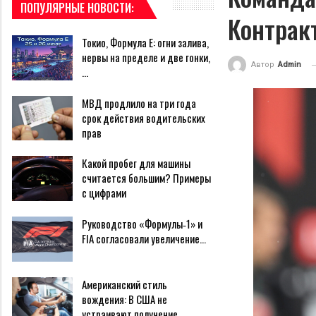
ПОПУЛЯРНЫЕ НОВОСТИ:
Контрак
Токио, Формула E: огни залива,
нервы на пределе и две гонки,
Автор
Admin
…
МВД продлило на три года
срок действия водительских
прав
Какой пробег для машины
считается большим? Примеры
с цифрами
Руководство «Формулы‑1» и
FIA согласовали увеличение…
Американский стиль
вождения: В США не
устраивают получение…