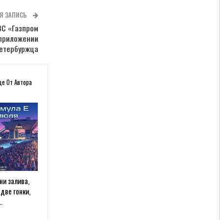
Я ЗАПИСЬ
ЗС «Газпром
 приложении
петербуржца
ще От Автора
ни залива,
две гонки,
…