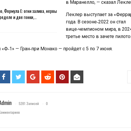
в Маранелло, — сказал Лекле
о, Формула E: огни залива, нервы
Леклер выступает за «Ферра
ределе и две гонки,…
года. В сезоне‑2022 он стал
вице‑чемпионом мира, в 202
третье место в зачете пилото
«Ф‑1» — Гран‑при Монако — пройдет с 5 по 7 июня.
Admin
5281 Записей
0
Комментариев