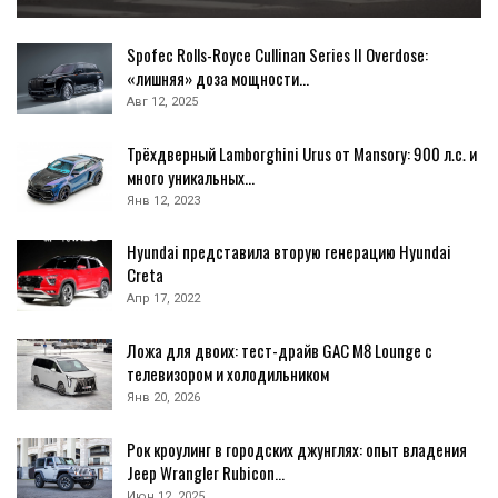
Spofec Rolls-Royce Cullinan Series II Overdose:
«лишняя» доза мощности…
Авг 12, 2025
Трёхдверный Lamborghini Urus от Mansory: 900 л.с. и
много уникальных…
Янв 12, 2023
Hyundai представила вторую генерацию Hyundai
Creta
Апр 17, 2022
Ложа для двоих: тест-драйв GAC M8 Lounge с
телевизором и холодильником
Янв 20, 2026
Рок кроулинг в городских джунглях: опыт владения
Jeep Wrangler Rubicon…
Июн 12, 2025