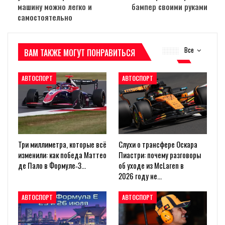
машину можно легко и
бампер своими руками
самостоятельно
Все
ВАМ ТАКЖЕ МОГУТ ПОНРАВИТЬСЯ
АВТОСПОРТ
АВТОСПОРТ
Три миллиметра, которые всё
Слухи о трансфере Оскара
изменили: как победа Маттео
Пиастри: почему разговоры
де Пало в Формуле‑3…
об уходе из McLaren в
2026 году не…
АВТОСПОРТ
АВТОСПОРТ