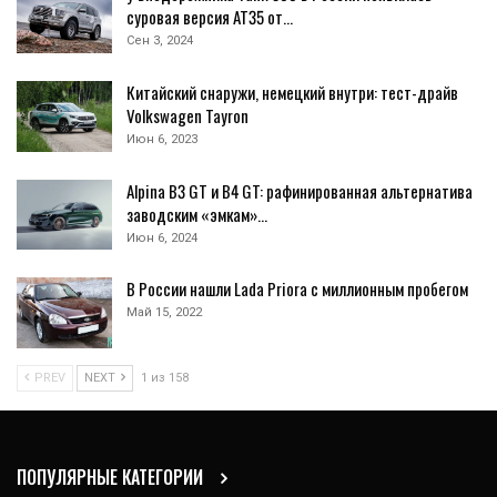
суровая версия AT35 от…
Сен 3, 2024
Китайский снаружи, немецкий внутри: тест-драйв
Volkswagen Tayron
Июн 6, 2023
Alpina B3 GT и B4 GT: рафинированная альтернатива
заводским «эмкам»…
Июн 6, 2024
В России нашли Lada Priora с миллионным пробегом
Май 15, 2022
PREV
NEXT
1 из 158
ПОПУЛЯРНЫЕ КАТЕГОРИИ