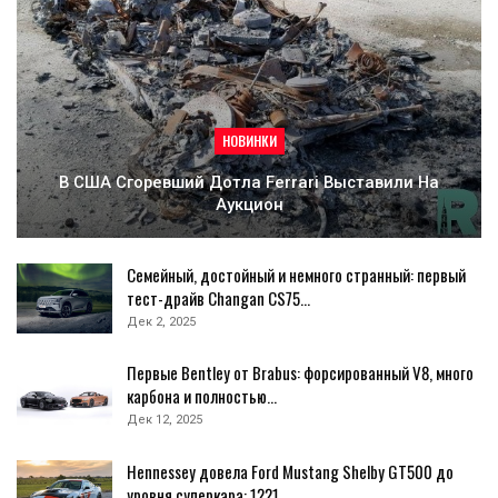
НОВИНКИ
В США Сгоревший Дотла Ferrari Выставили На
Аукцион
Семейный, достойный и немного странный: первый
тест-драйв Changan CS75…
Дек 2, 2025
Первые Bentley от Brabus: форсированный V8, много
карбона и полностью…
Дек 12, 2025
Hennessey довела Ford Mustang Shelby GT500 до
уровня суперкара: 1221…