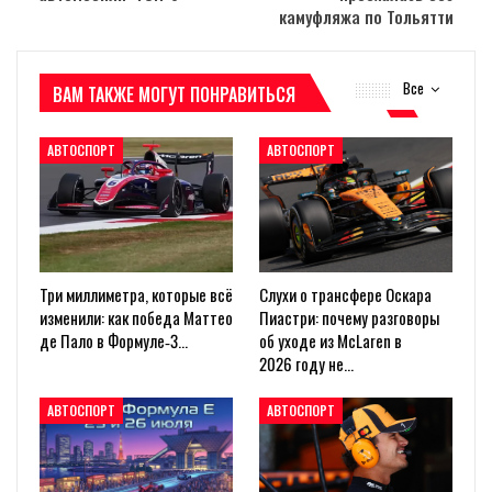
камуфляжа по Тольятти
Все
ВАМ ТАКЖЕ МОГУТ ПОНРАВИТЬСЯ
АВТОСПОРТ
АВТОСПОРТ
Три миллиметра, которые всё
Слухи о трансфере Оскара
изменили: как победа Маттео
Пиастри: почему разговоры
де Пало в Формуле‑3…
об уходе из McLaren в
2026 году не…
АВТОСПОРТ
АВТОСПОРТ