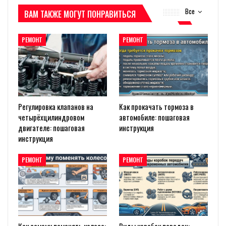
Все
ВАМ ТАКЖЕ МОГУТ ПОНРАВИТЬСЯ
РЕМОНТ
РЕМОНТ
Регулировка клапанов на
Как прокачать тормоза в
четырёхцилиндровом
автомобиле: пошаговая
двигателе: пошаговая
инструкция
инструкция
РЕМОНТ
РЕМОНТ
Как самому поменять колесо:
Виды коробок передач: