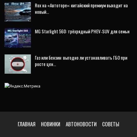
Rox на «Автоторе»: китайский премиум выходит на
новый…
MG Starlight 560: трёхрядный PHEV‑SUV для семьи
Газ или бензин: выгодно ли устанавливать ГБО при
росте цен…
ГЛАВНАЯ
НОВИНКИ
АВТОНОВОСТИ
СОВЕТЫ