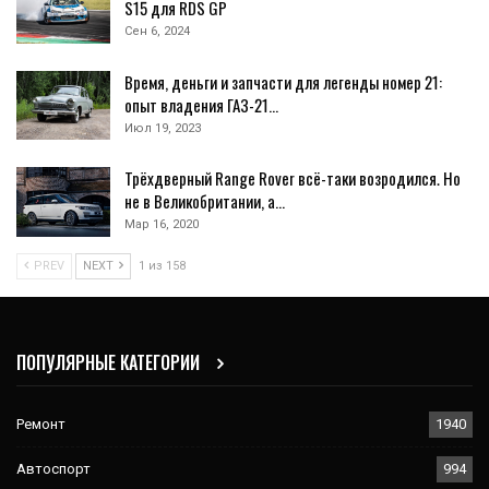
S15 для RDS GP
Сен 6, 2024
Время, деньги и запчасти для легенды номер 21:
опыт владения ГАЗ-21…
Июл 19, 2023
Трёхдверный Range Rover всё-таки возродился. Но
не в Великобритании, а…
Мар 16, 2020
PREV
NEXT
1 из 158
ПОПУЛЯРНЫЕ КАТЕГОРИИ
Ремонт
1940
Автоспорт
994