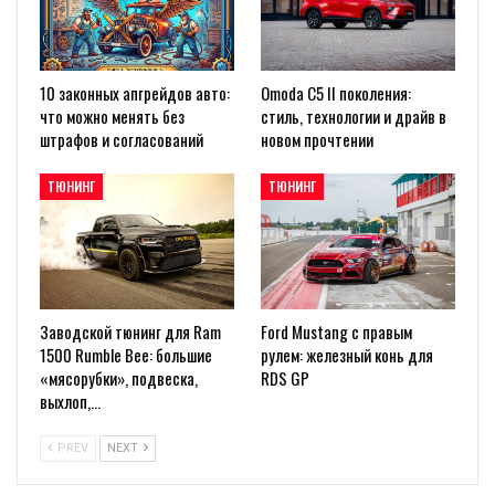
10 законных апгрейдов авто:
Omoda C5 II поколения:
что можно менять без
стиль, технологии и драйв в
штрафов и согласований
новом прочтении
ТЮНИНГ
ТЮНИНГ
Заводской тюнинг для Ram
Ford Mustang с правым
1500 Rumble Bee: большие
рулем: железный конь для
«мясорубки», подвеска,
RDS GP
выхлоп,…
PREV
NEXT