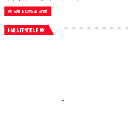
НАША ГРУППА В VK