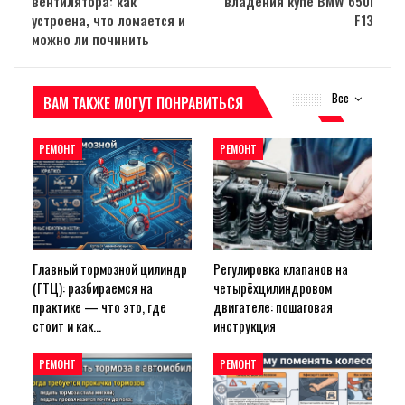
вентилятора: как
владения купе BMW 650i
устроена, что ломается и
F13
можно ли починить
Все
ВАМ ТАКЖЕ МОГУТ ПОНРАВИТЬСЯ
РЕМОНТ
РЕМОНТ
Главный тормозной цилиндр
Регулировка клапанов на
(ГТЦ): разбираемся на
четырёхцилиндровом
практике — что это, где
двигателе: пошаговая
стоит и как…
инструкция
РЕМОНТ
РЕМОНТ