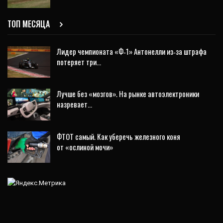
ТОП МЕСЯЦА
Лидер чемпионата «Ф‑1» Антонелли из‑за штрафа
потеряет три…
Лучше без «мозгов». На рынке автоэлектроники
назревает…
ФТОТ самый. Как уберечь железного коня
от «ослиной мочи»