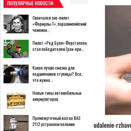
ПОПУЛЯРНЫЕ НОВОСТИ:
Скончался экс‑пилот
«Формулы‑1», паралимпийский
чемпион…
Пилот «Ред Булл» Ферстаппен
стал победителем Гран-при…
Какая лучше смазка для
подшипников ступицы? Все,
что нужно…
Новые типы автомобильных
аккумуляторов
Промежуточный вал на ВАЗ
udalenie-rzhav
2112 устраняем поломки