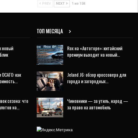
PREV
NEXT
1 из 158
ТОП МЕСЯЦА
к новый
Rox на «Автоторе»: китайский
блик
премиум выходит на новый…
 ОСАГО: как
Jeland J6: обзор кроссовера для
тоимость…
города и загородных…
ок сезона: что
Чиновники — за утиль, народ —
илотов на…
за право на автомобиль