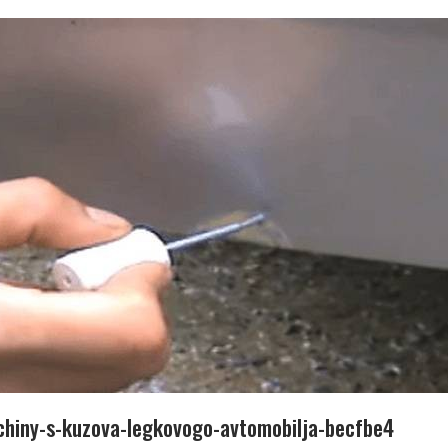
chiny-s-kuzova-legkovogo-avtomobilja-becfbe4