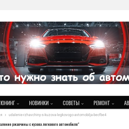
ТЮНИНГ
НОВИНКИ
СОВЕТЫ
РЕМОНТ
А
ля
udalenie-rzhavchiny-s-kuzova-legkovogo-avtomobilja-becfbe4
аление ржавчины с кузова легкового автомобиля"