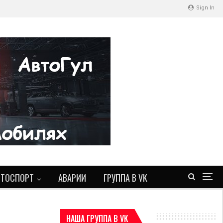
Sign In
ВТОСПОРТ
АВАРИИ
ГРУППА В VK
НАША ГРУППА В VK