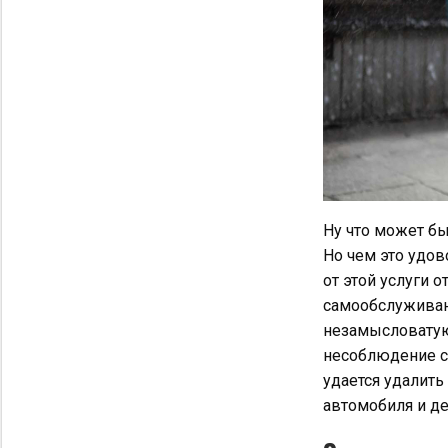
Ну что может бы
Но чем это удо
от этой услуги о
самообслуживан
незамысловатую
несоблюдение са
удается удалить
автомобиля и д