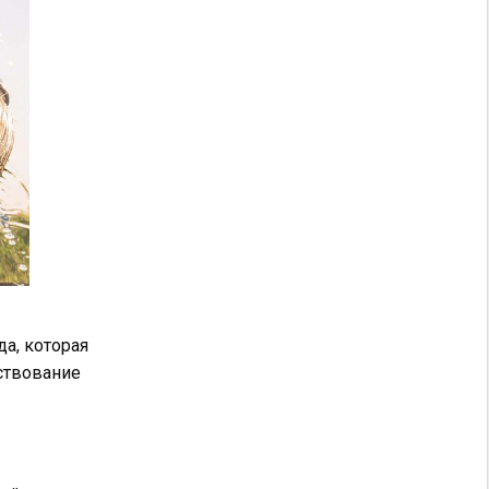
а, которая
ствование