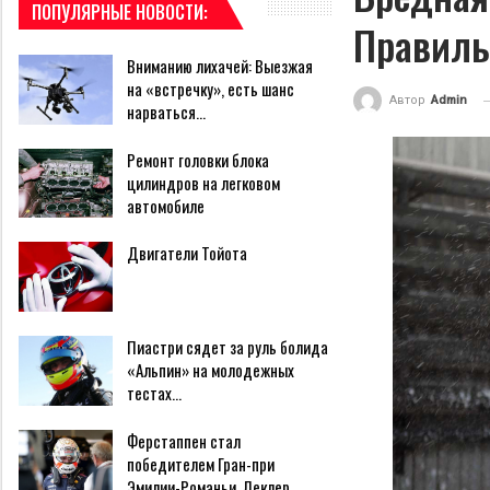
ПОПУЛЯРНЫЕ НОВОСТИ:
Правиль
Вниманию лихачей: Выезжая
на «встречку», есть шанс
Автор
Admin
нарваться…
Ремонт головки блока
цилиндров на легковом
автомобиле
Двигатели Тойота
Пиастри сядет за руль болида
«Альпин» на молодежных
тестах…
Ферстаппен стал
победителем Гран-при
Эмилии-Романьи, Леклер…