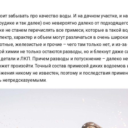
тоит забывать про качество воды. И на дачном участке, и н
прудике и так далее) оно невероятно далеко от подходящег
е не станем перечислять все примеси, которые в такой в
спектр, характер и объем могут различаться в очень широки
тные, железистые и прочие – чего там только нет, и из-за
ой химии не только остаются разводы, но и блекнут даже 
детали и ЛКП. Причем разводы и потускнение – далеко не
ожет произойти. Точный состав примесей диких водоемов 
жения никому не известен, поэтому и последствия примен
ь непредсказуемыми.