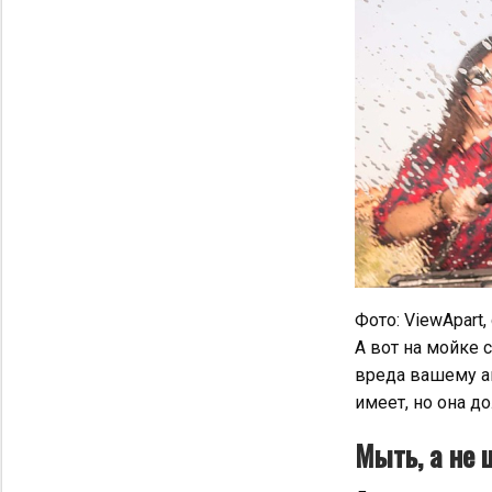
Фото: ViewApart,
А вот на мойке 
вреда вашему а
имеет, но она д
Мыть, а не 