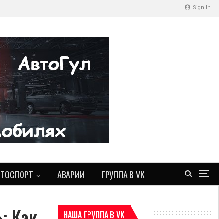
Sign In
ВТОСПОРТ
АВАРИИ
ГРУППА В VK
: Как
НАША ГРУППА В VK