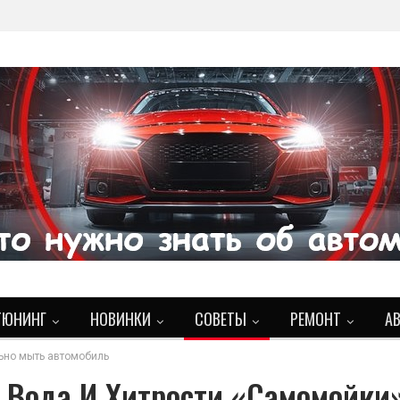
ТЮНИНГ
НОВИНКИ
СОВЕТЫ
РЕМОНТ
А
льно мыть автомобиль
 Вода И Хитрости «самомойки»