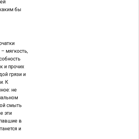
ней
 каким бы
рчатки
– мягкость,
особность
к и прочих
дой грязи и
и. К
ное: не
чальном
дой смыть
е эти
опавшие в
танется и