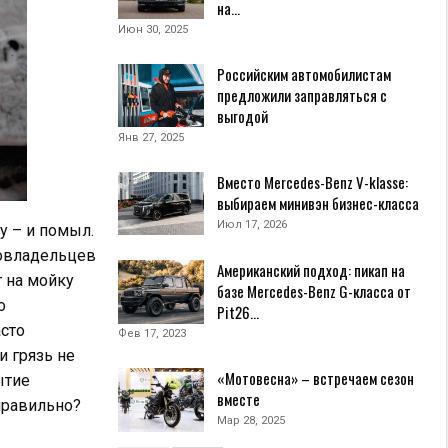
на…
Июн 30, 2025
Российским автомобилистам
предложили заправляться с
выгодой
Янв 27, 2025
Вместо Mercedes-Benz V-klasse:
выбираем минивэн бизнес-класса
Июл 17, 2026
у – и помыл.
товладельцев
Американский подход: пикап на
т на мойку
базе Mercedes-Benz G-класса от
о
Pit26…
сто
Фев 17, 2023
и грязь не
«Мотовесна» – встречаем сезон
ытие
вместе
правильно?
Мар 28, 2025