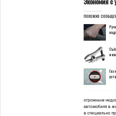
Экономия с 
ПОХОЖИЕ СООБЩЕ
Ручн
над
Съём
и ка
Газ 
уст
огромным недове
автомобиля в жи
в специально п