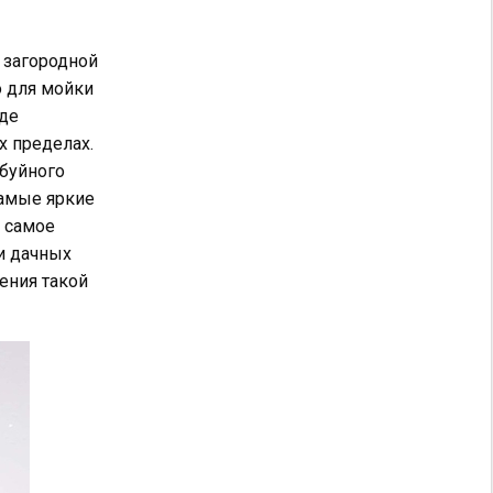
а загородной
о для мойки
оде
х пределах.
 буйного
самые яркие
 самое
и дачных
ения такой