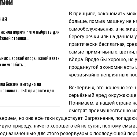
умом
В принципе, сэкономить мо
НИЯ
больше, помыв машину не н
самообслуживания, а на жив
ик или паркинг: что выбрать для
берегу речки или на дачном у
ёжной стоянки…
практически бесплатная, сре
самые примитивные: щётки, 
ник шаровой опоры: какой взять
вёдра. Вроде бы хорошо, но 
к не угробить…
продвинутой экономии есть 
чрезвычайно неприятных по
или бензин: выгодно ли
Во-первых, это, конечно же, 
анавливать ГБО при росте цен…
серьёзный вред окружающей
Понимаем: в нашей стране н
смотрят преимущественно ис
рием, но она всё-таки существует. Загрязнения, попадаю
вую природу, ничего хорошего ей не сулят, поэтому смыв
редназначенные для этого резервуары с последующей пере