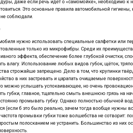
дуры, даже если речь идёт о «самомойке», необходимо к 
товиться. Это основные правила автомобильной гигиены,
 не соблюдали.
мобиля нужно использовать специальные салфетки или пе
отовленные только из микрофибры. Среди их преимуществ 
зивного эффекта, обеспечение более глубокой очистки, сп
ь влагу. Использование любых видов губок, щёток, тряпо
тва строжайше запрещено. Дело в том, что крупинки твёр
йство в них застревать и царапать очищаемые поверхност
то можно услышать успокаивающее, но очень провокацион
ть губки, главное, тщательно смыть внешнюю грязь на на
постоянно промывать губку. Однако полностью обычной во
тся (если б это было реально, зачем тогда вообще нужны вс
 частота промывки губки тоже волшебства не сотворит: п
ростым полосканием не устранить. Большинство из них ос
поверхность.