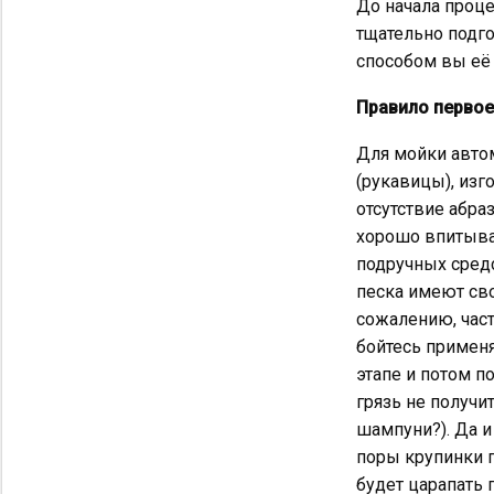
До начала проце
тщательно подго
способом вы её
Правило первое
Для мойки авто
(рукавицы), изг
отсутствие абра
хорошо впитыват
подручных средс
песка имеют сво
сожалению, час
бойтесь применя
этапе и потом 
грязь не получи
шампуни?). Да и
поры крупинки п
будет царапать 