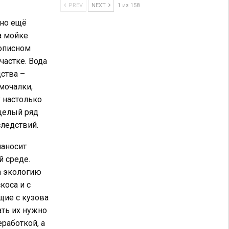
PREV
NEXT
1 из 158
жно ещё
а мойке
описном
частке. Вода
дства –
мочалки,
у настолько
целый ряд
следствий.
наносит
 среде.
а экологию
коса и с
щие с кузова
ать их нужно
работкой, а