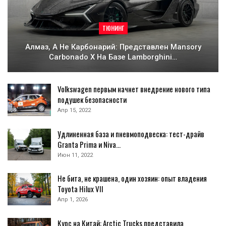
ТЮНИНГ
Алмаз, А Не Карбонарий: Представлен Mansory
Carbonado X На Базе Lamborghini…
Volkswagen первым начнет внедрение нового типа
подушек безопасности
Апр 15, 2022
Удлиненная база и пневмоподвеска: тест-драйв
Granta Primа и Niva…
Июн 11, 2022
Не бита, не крашена, один хозяин: опыт владения
Toyota Hilux VII
Апр 1, 2026
Курс на Китай: Arctic Trucks представила