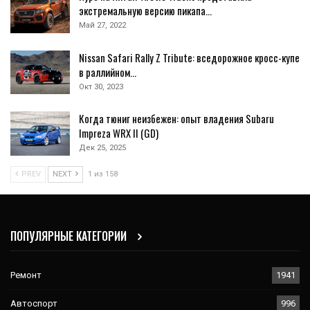
экстремальную версию пикапа…
Май 27, 2022
Nissan Safari Rally Z Tribute: вседорожное кросс-купе
в раллийном…
Окт 30, 2023
Когда тюниг неизбежен: опыт владения Subaru
Impreza WRX II (GD)
Дек 25, 2025
PREV
NEXT
1 из 158
ПОПУЛЯРНЫЕ КАТЕГОРИИ
Ремонт
1941
Автоспорт
996