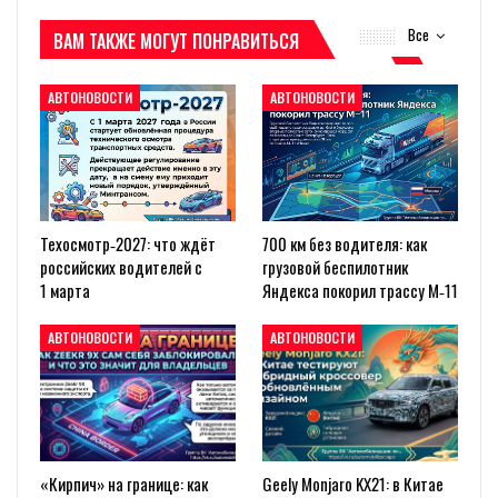
Все
ВАМ ТАКЖЕ МОГУТ ПОНРАВИТЬСЯ
АВТОНОВОСТИ
АВТОНОВОСТИ
Техосмотр‑2027: что ждёт
700 км без водителя: как
российских водителей с
грузовой беспилотник
1 марта
Яндекса покорил трассу М‑11
АВТОНОВОСТИ
АВТОНОВОСТИ
«Кирпич» на границе: как
Geely Monjaro KX21: в Китае