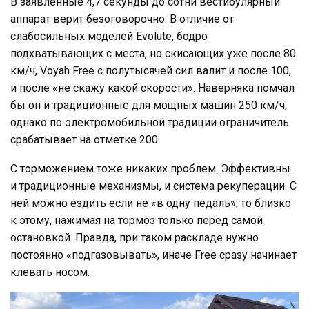
В заявленные 4,7 секунды до сотни вестибулярный
аппарат верит безоговорочно. В отличие от
слабосильных моделей Evolute, бодро
подхватывающих с места, но скисающих уже после 80
км/ч, Voyah Free с полутысячей сил валит и после 100,
и после «не скажу какой скорости». Наверняка помчал
бы он и традиционные для мощных машин 250 км/ч,
однако по электромобильной традиции ограничитель
срабатывает на отметке 200.
С торможением тоже никаких проблем. Эффективны
и традиционные механизмы, и система рекуперации. С
ней можно ездить если не «в одну педаль», то близко
к этому, нажимая на тормоз только перед самой
остановкой. Правда, при таком раскладе нужно
постоянно «подгазовывать», иначе Free сразу начинает
клевать носом.