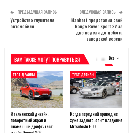
ПРЕДЫДУЩАЯ ЗАПИСЬ
СЛЕДУЮЩАЯ ЗАПИСЬ
Устройство глушителя
Manhart представил свой
автомобиля
Range Rover Sport SV за
две недели до дебюта
заводской версии
Все
ВАМ ТАКЖЕ МОГУТ ПОНРАВИТЬСЯ
ТЕСТ ДРАЙВЫ
ТЕСТ ДРАЙВЫ
Итальянский дизайн,
Когда передний привод не
поворотный экран и
хуже заднего: опыт владения
пламенный дрифт: тест-
Mitsubishi FTO
драйв Deepal S07