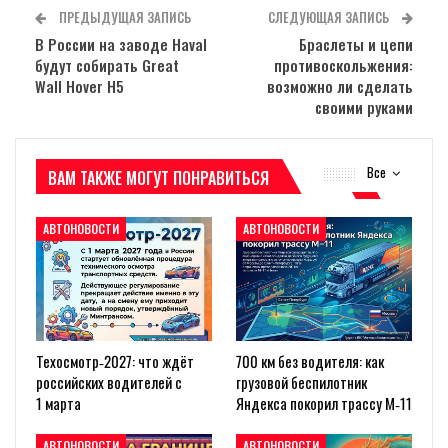
ПРЕДЫДУЩАЯ ЗАПИСЬ
СЛЕДУЮЩАЯ ЗАПИСЬ
В России на заводе Haval
Браслеты и цепи
будут собирать Great
противоскольжения:
Wall Hover H5
возможно ли сделать
своими руками
Все
ВАМ ТАКЖЕ МОГУТ ПОНРАВИТЬСЯ
АВТОНОВОСТИ
АВТОНОВОСТИ
Техосмотр‑2027: что ждёт
700 км без водителя: как
российских водителей с
грузовой беспилотник
1 марта
Яндекса покорил трассу М‑11
АВТОНОВОСТИ
АВТОНОВОСТИ