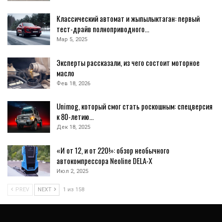
Классический автомат и жыпылыктаган: первый
тест-драйв полноприводного…
Мар 5, 2025
Эксперты рассказали, из чего состоит моторное
масло
Фев 18, 2026
Unimog, который смог стать роскошным: спецверсия
к 80-летию…
Дек 18, 2025
«И от 12, и от 220!»: обзор необычного
автокомпрессора Neoline DELA-X
Июл 2, 2025
PREV
NEXT
1 из 158