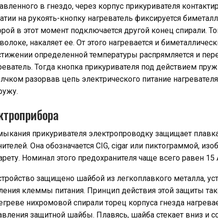
тавленного в гнездо, через корпус прикуривателя контактир
атии на рукоять-кнопку нагреватель фиксируется биметал
орой в этот момент подключается другой конец спирали. То
олоке, накаляет ее. От этого нагревается и биметаллическ
стижении определенной температуры распрямляется и пере
еватель. Тогда кнопка прикуривателя под действием пруж
лчком разорвав цепь электрического питание нагревателя
ружу.
ктроприбора
амыкания прикуривателя электропроводку защищает плавка
ителей. Она обозначается CIG, cigar или пиктограммой, и
ету. Номинал этого предохранителя чаще всего равен 15 
стройство защищено шайбой из легкоплавкого металла, ус
ления клеммы питания. Принцип действия этой защиты так
греве нихромовой спирали торец корпуса гнезда нагревае
вления защитной шайбы. Плавясь, шайба стекает вниз и с