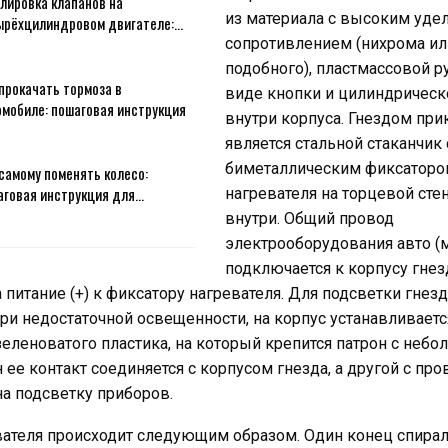
лировка клапанов на
из материала с высоким уд
ырёхцилиндровом двигателе:…
сопротивлением (нихрома ил
подобного), пластмассовой р
прокачать тормоза в
виде кнопки и цилиндричес
омобиле: пошаговая инструкция
внутри корпуса. Гнездом при
является стальной стаканчик 
биметаллическим фиксаторо
самому поменять колесо:
аговая инструкция для…
нагревателя на торцевой сте
внутри. Общий провод
электрооборудования авто (м
подключается к корпусу гнез
а питание (+) к фиксатору нагревателя. Для подсветки гнез
ри недостаточной освещенности, на корпус устанавливает
зеленоватого пластика, на который крепится патрон с неб
 ее контакт соединяется с корпусом гнезда, а другой с про
на подсветку приборов.
вателя происходит следующим образом. Один конец спира