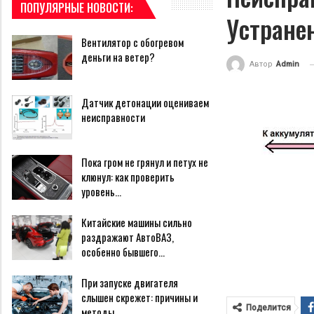
ПОПУЛЯРНЫЕ НОВОСТИ:
Устране
Вентилятор с обогревом
деньги на ветер?
Автор
Admin
Датчик детонации оцениваем
неисправности
Пока гром не грянул и петух не
клюнул: как проверить
уровень…
Китайские машины сильно
раздражают АвтоВАЗ,
особенно бывшего…
При запуске двигателя
слышен скрежет: причины и
Поделится
методы…