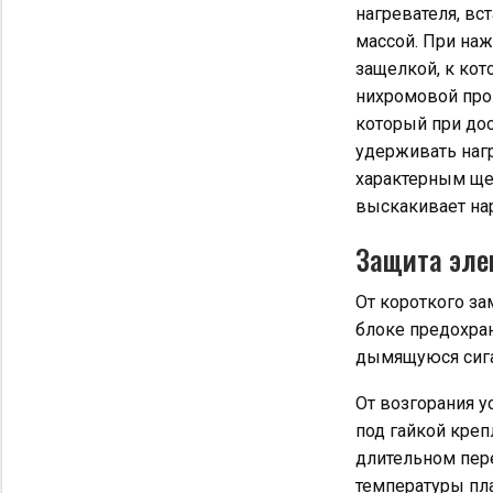
нагревателя, вс
массой. При наж
защелкой, к кот
нихромовой пров
который при до
удерживать нагр
характерным ще
выскакивает на
Защита эле
От короткого з
блоке предохран
дымящуюся сигар
От возгорания у
под гайкой креп
длительном пере
температуры пла