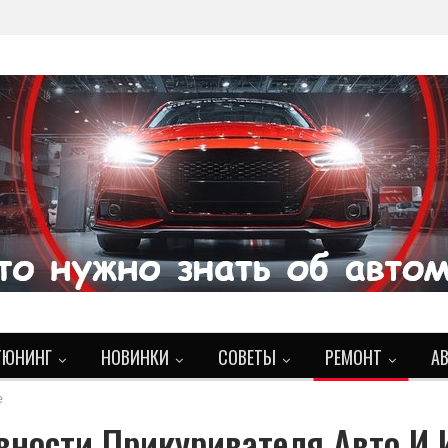
ТЮНИНГ
НОВИНКИ
СОВЕТЫ
РЕМОНТ
А
е
вности Прикуривателя Авто И 