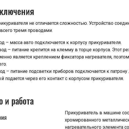
дключения
куривателя не отличается сложностью. Устройство соедин
всего тремя проводами.
д – масса авто подключается к корпусу прикуривателя.
од – питание крепится на клемму в торце корпуса. Этот р
енно является креплением фиксатора нагревателя, поэтом
его.
д – питание подсветки приборов подключается к патрону
ый подается через его контакт с корпусом прикуривателя.
о и работа
Прикуриватель в машине сос
НИЯ
хромированного металлическ
нагревательного элемента с