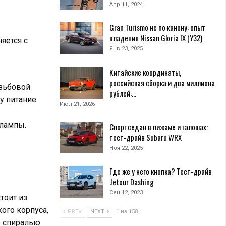
Апр 11, 2024
Gran Turismo не по канону: опыт
владения Nissan Gloria IX (Y32)
яется с
Янв 23, 2025
Китайские координаты,
российская сборка и два миллиона
езьбовой
рублей:…
у питание
Июл 21, 2026
 лампы.
Спортседан в пижаме и галошах:
тест-драйв Subaru WRX
Ноя 22, 2025
Где же у него кнопка? Тест-драйв
Jetour Dashing
Сен 12, 2023
тоит из
ого корпуса,
PREV
NEXT
1 из 158
о спиралью