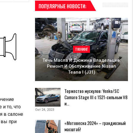
ПОПУЛЯРНЫЕ НОВОСТИ:
ТЮНИНГ
Течь Масла И Дюжина Владельцев:
Ремонт И Обслуживание Nissan
Teana I (J31)
Торжество мускулов: Yenko/SC
Camaro Stage III с 1521-сильным V8
ючение
и…
и то, что
Окт 24, 2023
я в салоне
, вы при
«Мотовесна 2024» – грандиозный
масштаб!