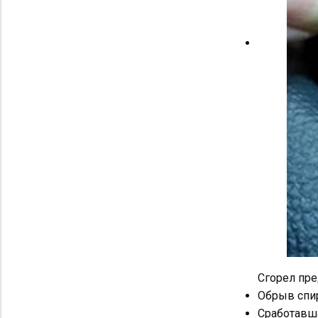
Сгорел пре
Обрыв спир
Сработавша