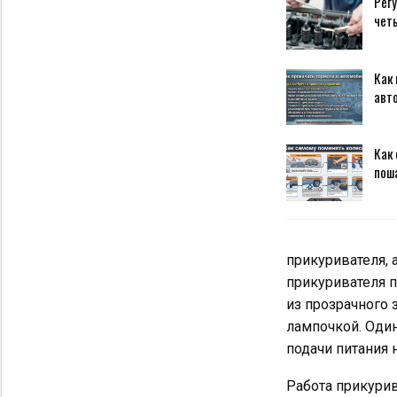
Регу
чет
Как 
авт
Как 
пош
прикуривателя, 
прикуривателя п
из прозрачного 
лампочкой. Один
подачи питания 
Работа прикури