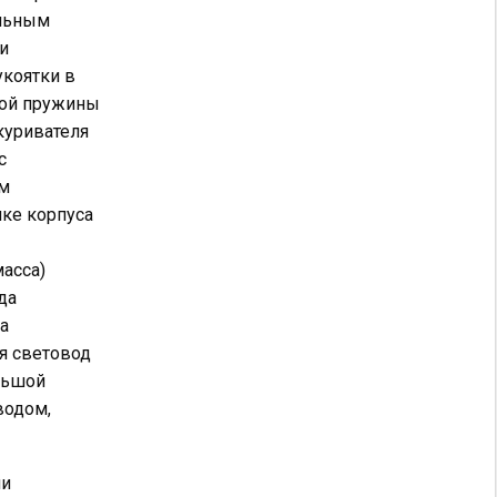
ельным
и
укоятки в
кой пружины
куривателя
с
м
нке корпуса
асса)
да
да
ся световод
ольшой
водом,
ли