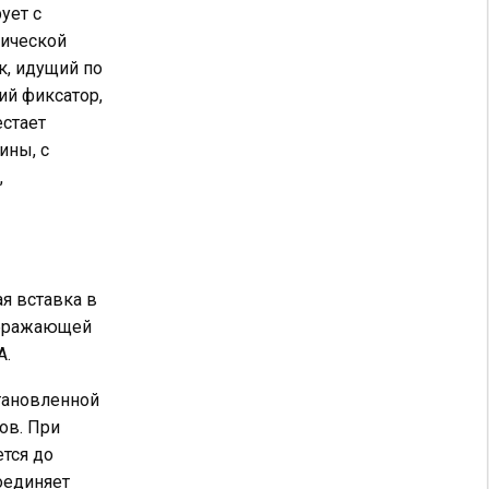
ует с
лической
к, идущий по
ий фиксатор,
стает
ины, с
,
я вставка в
зображающей
А.
тановленной
ов. При
тся до
оединяет