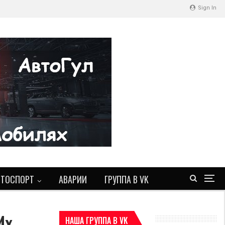
Sign In
ВТОСПОРТ
АВАРИИ
ГРУППА В VK
Их
НАША ГРУППА В VK