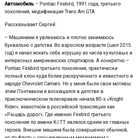
Автомобиль
– Pontiac Firebird, 1991 года, третьего
поколения, модификация Trans Am GTA.
Рассказывает Сергей:
– Машинами я увлекаюсь и плотно занимаюсь
буквально с детства. Во взрослом возрасте (шел 2015
год) я начал искать себе игрушку из числа культовых и
интересных американских спорткаров. А конкретно –
Pontiac Firebird третьего поколения, практически
полный клон куда более раскрученного и известного в
народе Chevrolet Camaro. Но у меня были свои мотивы:
этим Понтиаком я восхищался в детстве в
приключенческом телесериале начала 80-х «Knight
Rider», известном в российской трансляции как
«Рыцарь дорог». Где именно Firebird третьего
поколения по имени K.I.T.T. являлся одним из главных
героев. Внешне машина была совершенно обычной,
но по факту – одушевленным механизмом с