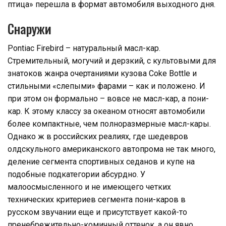
птица» перешла в формат автомобиля выходного дня.
Снаружи
Pontiac Firebird – натуральный масл-кар.
Стремительный, могучий и дерзкий, с культовыми для
знатоков жанра очертаниями кузова Coke Bottle и
стильными «слепыми» фарами – как и положено. И
при этом он формально – вовсе не масл-кар, а пони-
кар. К этому классу за океаном относят автомобили
более компактные, чем полноразмерные масл-кары.
Однако ж в российских реалиях, где шедевров
олдскульного американского автопрома не так много,
деление сегмента спортивных седанов и купе на
подобные подкатегории абсурдно. У
малоосмысленного и не имеющего четких
технических критериев сегмента пони-каров в
русском звучании еще и присутствует какой-то
пренебрежительно-комичный оттенок, а он явно