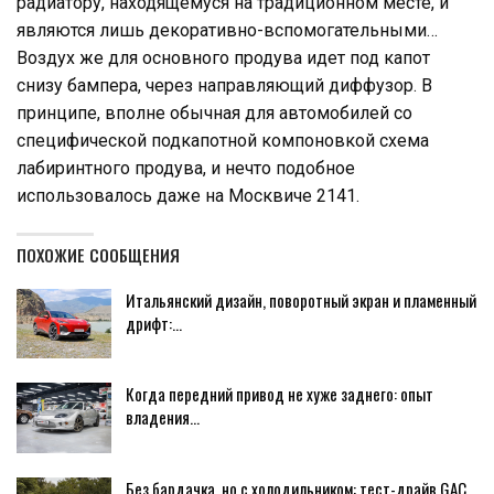
радиатору, находящемуся на традиционном месте, и
являются лишь декоративно-вспомогательными…
Воздух же для основного продува идет под капот
снизу бампера, через направляющий диффузор. В
принципе, вполне обычная для автомобилей со
специфической подкапотной компоновкой схема
лабиринтного продува, и нечто подобное
использовалось даже на Москвиче 2141.
ПОХОЖИЕ СООБЩЕНИЯ
Итальянский дизайн, поворотный экран и пламенный
дрифт:…
Когда передний привод не хуже заднего: опыт
владения…
Без бардачка, но с холодильником: тест-драйв GAC