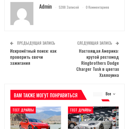
Admin
5288 Записей
0 Комментариев
ПРЕДЫДУЩАЯ ЗАПИСЬ
СЛЕДУЮЩАЯ ЗАПИСЬ
Искромётный поиск: как
Настоящая Америка:
проверить свечи
крутой рестомод
зажигания
Ringbrothers Dodge
Charger Tusk в цветах
Хэллоуина
Все
ВАМ ТАКЖЕ МОГУТ ПОНРАВИТЬСЯ
ТЕСТ ДРАЙВЫ
ТЕСТ ДРАЙВЫ