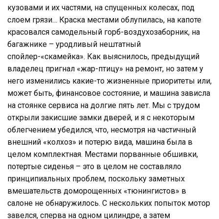
кузовами и их частями, на спущенных колесах, под
слоем грязи… Краска местами облупилась, на капоте
красовался самодельный горб-воздухозаборник, на
багажнике – уродливый нештатный
спойлер-«скамейка». Как выяснилось, предыдущий
владелец пригнал «жар-птицу» на ремонт, но затем у
него изменились какие-то жизненные приоритеты или,
может быть, финансовое состояние, и машина зависла
на стоянке сервиса на долгие пять лет. Мы с трудом
открыли закисшие замки дверей, и я с некоторым
облегчением убедился, что, несмотря на частичный
внешний «колхоз» и потерю вида, машина была в
целом комплектная. Местами порванные обшивки,
потертые сиденья – это в целом не составляло
принципиальных проблем, поскольку заметных
вмешательств доморощенных «тюнингистов» в
салоне не обнаружилось. С нескольких попыток мотор
завелся, сперва на одном цилиндре, а затем