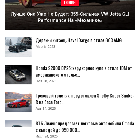
ТЮНИНГ
Лучше Она Уже Не Будет: 355-Сильная VW Jetta GLI
Performance На «механике»
Дерзкий китаец: Haval Dargo в стиле G63 AMG
Мар 6, 2023
Honda S2000 BP25: хардкорное купе в стиле JDM от
американского ателье…
Ноя 18, 2025
Трековый толстяк: представлен Shelby Super Snake-
R на базе Ford…
Авг 14, 2025
ВТБ Лизинг предлагает легковые автомобили Omoda
с выгодой до 950 000…
Июл 24, 2025