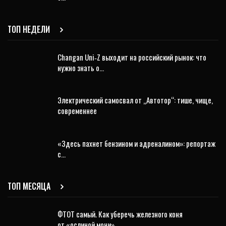
ТОП НЕДЕЛИ
Changan Uni‑Z выходит на российский рынок: что
нужно знать о…
Электрический самосвал от „Автотор“: тише, чище,
современнее
«Здесь пахнет бензином и адреналином»: репортаж
с…
ТОП МЕСЯЦА
ФТОТ самый. Как уберечь железного коня
от «ослиной мочи»