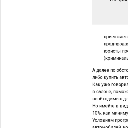
приезжаете
предпродаж
юристы п
(криминаль
А далее по обст
либо купить авт
Как уже говорил
в салоне, помо
необходимых дл
Но имейте в вид
10%, как миниму
Условием програ
автомобилей, ко