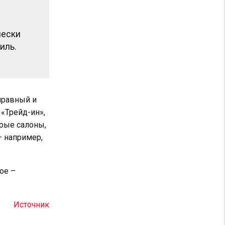
чески
иль.
правный и
«Трейд-ин»,
орые салоны,
– например,
ое –
Источник