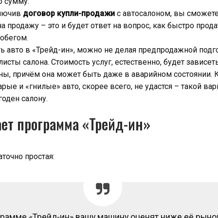
 сумму.
ключив
договор купли-продажи
с автосалоном, вы сможете
а продажу – это и будет ответ на вопрос, как быстро прода
обегом.
ть авто в «Трейд-ин», можно не делая предпродажной подг
исты салона. Стоимость услуг, естественно, будет зависеть
ы, причём она может быть даже в аварийном состоянии. 
арые и «гнилые» авто, скорее всего, не удастся – такой вар
годен салону.
ает программа «Трейд-ин»
точно простая:
грамме «Трейд-ин» вашу машину оценят ниже её рыно