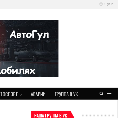
Sign In
ВТОСПОРТ
АВАРИИ
ГРУППА В VK
НАША ГРУППА В VK