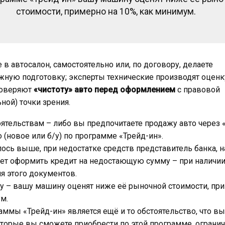
стоимости, примерно на 10%, как минимум.
 в автосалон, самостоятельно или, по договору, делаете
ную подготовку; эксперты технические производят оцен
роверяют
«чистоту» авто перед оформлением
с правовой
ной) точки зрения.
оятельствам – либо вы предпочитаете продажу авто через 
о (новое или б/у) по программе «Трейд-ин».
ось выше, при недостатке средств представитель банка, 
жет оформить кредит на недостающую сумму – при наличи
я этого документов.
у – вашу машину оценят ниже её рыночной стоимости, пр
м.
ммы «Трейд-ин» является ещё и то обстоятельство, что в
торые вы сможете приобрести по этой программе, огранич