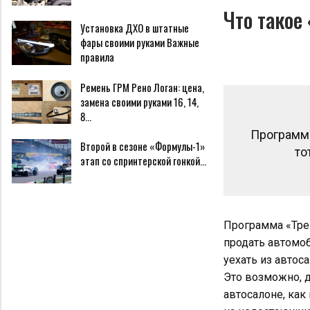
Что такое
Установка ДХО в штатные
фары своими руками Важные
правила
Ремень ГРМ Рено Логан: цена,
замена своими руками 16, 14,
8…
Программа
Второй в сезоне «Формулы-1»
то
этап со спринтерской гонкой…
Программа «Трей
продать автомоб
уехать из автос
Это возможно, д
автосалоне, как