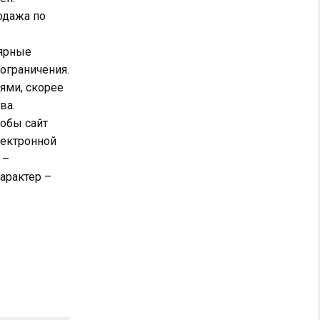
одажа по
лярные
ограничения.
ями, скорее
ва.
тобы сайт
лектронной
–
арактер –