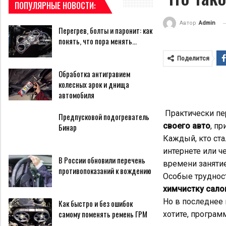
ПОПУЛЯРНЫЕ НОВОСТИ:
Автор
Admin
Перегрев, болты и паронит: как
понять, что пора менять…
Поделится
Обработка антигравием
колесных арок и днища
автомобиля
Практически пе
Предпусковой подогреватель
своего авто
, п
Бинар
Каждый, кто ста
интернете или ч
В России обновили перечень
времени занятие
противопоказаний к вождению
Особые труднос
химчистку сало
Но в последнее 
Как быстро и без ошибок
самому поменять ремень ГРМ
хотите, программ