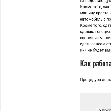
на недостающую
Кроме того, за
машину просто н
автомобиль с пр
Кроме того, сда
сделают специал
состояния машин
сдать совсем ст
ин» не будет вы
Как работ
Процедура доста
По про