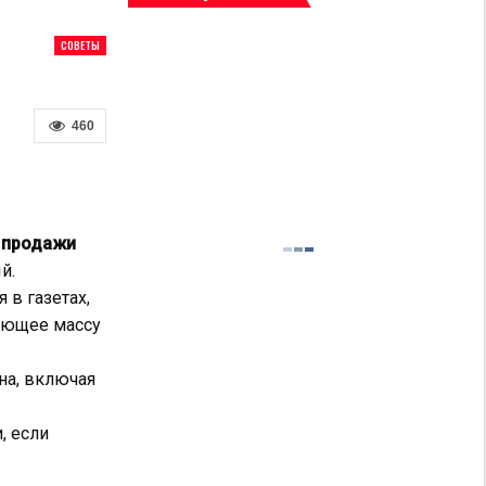
СОВЕТЫ
460
 продажи
й.
в газетах,
мающее массу
на, включая
, если