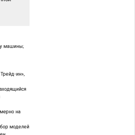
ку машины;
«Трейд-ин»,
находящийся
и
имерно на
ыбор моделей
ен.