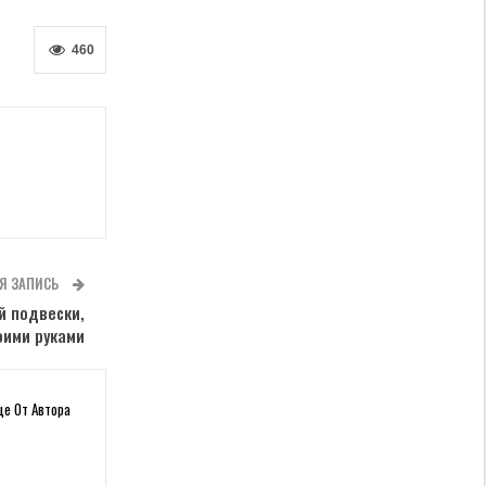
460
Я ЗАПИСЬ
й подвески,
оими руками
ще От Автора