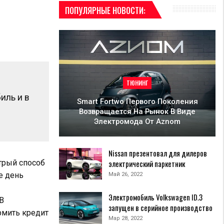
ПОПУЛЯРНЫЕ НОВОСТИ:
ТЮНИНГ
иль и в
Smart Fortwo Первого Поколения
Возвращается На Рынок В Виде
Электромода От Aznom
Nissan презентовал для дилеров
электрический паркетник
стрый способ
е день
Май 26, 2022
Электромобиль Volkswagen ID.3
В
запущен в серийное производство
рмить кредит
Мар 28, 2022