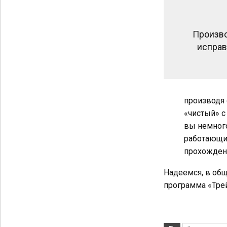
Произво
исправ
производя 
«чистый» с
вы немного
работающие
прохождени
Надеемся, в общ
программа «Трей