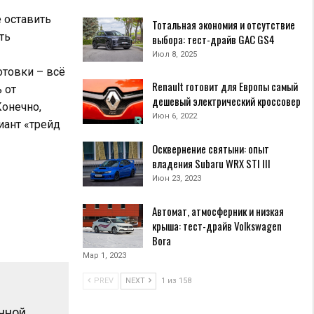
 оставить
Тотальная экономия и отсутствие
ть
выбора: тест-драйв GAC GS4
Июл 8, 2025
отовки – всё
Renault готовит для Европы самый
 от
дешевый электрический кроссовер
Конечно,
Июн 6, 2022
иант «трейд
Осквернение святыни: опыт
владения Subaru WRX STI III
Июн 23, 2023
Автомат, атмосферник и низкая
крыша: тест-драйв Volkswagen
Bora
Мар 1, 2023
PREV
NEXT
1 из 158
чной