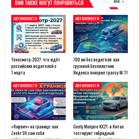
Все
ВАМ ТАКЖЕ МОГУТ ПОНРАВИТЬСЯ
АВТОНОВОСТИ
АВТОНОВОСТИ
Техосмотр‑2027: что ждёт
700 км без водителя: как
российских водителей с
грузовой беспилотник
1 марта
Яндекса покорил трассу М‑11
АВТОНОВОСТИ
АВТОНОВОСТИ
«Кирпич» на границе: как
Geely Monjaro KX21: в Китае
Zeekr 9X сам себя
тестируют гибридный