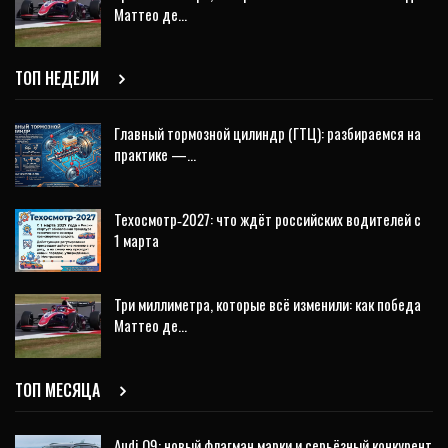
Маттео де…
ТОП НЕДЕЛИ
Главный тормозной цилиндр (ГТЦ): разбираемся на
практике —…
Техосмотр‑2027: что ждёт российских водителей с
1 марта
Три миллиметра, которые всё изменили: как победа
Маттео де…
ТОП МЕСЯЦА
Audi Q9: новый флагман марки и серьёзный конкурент