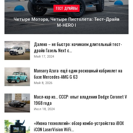
ТЕСТ ДРАЙВЫ
Четыре Мотора, Четыре Пистолета: Тест-Драйв
M-HERO I
Далеко – не быстро: начинаем длительный тест-
драйв Газель Next с…
Май 17, 2024
Mansory Azura: ещё один роскошный кабриолет на
базе Mercedes-AMG G 63
Май 8, 2026
Масл-кар из… СССР: опыт владения Dodge Coronet V
1968 года
Июл 18, 2024
«Икона технологий»: обзор комбо-устройства iBOX
iCON LaserVision WiFi…